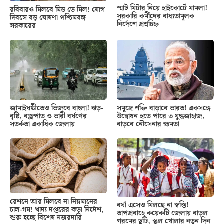
স্মার্ট মিটার নিয়ে হাইকোর্টে মামলা!
রবিবারও মিলবে মিড ডে মিল! যোগ
সরকারি কর্মীদের বাধ্যতামূলক
দিবসে বড় ঘোষণা পশ্চিমবঙ্গ
নির্দেশে প্রশ্নচিহ্ন
সরকারের
জামাইষষ্ঠীতেও ভিজবে বাংলা! ঝড়-
সমুদ্রে শক্তি বাড়াবে ভারত! একসঙ্গে
বৃষ্টি, বজ্রপাত ও ভারী বর্ষণের
উদ্বোধন হতে পারে ৩ যুদ্ধজাহাজ,
সতর্কতা একাধিক জেলায়
বাড়বে নৌসেনার ক্ষমতা
রেশনে আর মিলবে না নিম্নমানের
বর্ষা এসেও মিলছে না স্বস্তি!
চাল-গম! খাদ্য দপ্তরের কড়া নির্দেশ,
তাপপ্রবাহে কয়েকটি জেলায় বাড়ল
শুরু হচ্ছে বিশেষ নজরদারি
গরমের ছুটি, স্কুল খোলার নতুন দিন