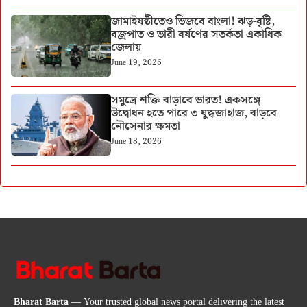
জামাইষষ্ঠীতেও ভিজবে বাংলা! ঝড়-বৃষ্টি,
বজ্রপাত ও ভারী বর্ষণের সতর্কতা একাধিক
জেলায়
June 19, 2026
সমুদ্রে শক্তি বাড়াবে ভারত! একসঙ্গে
উদ্বোধন হতে পারে ৩ যুদ্ধজাহাজ, বাড়বে
নৌসেনার ক্ষমতা
June 18, 2026
Bharat Barta
— Your trusted global news portal delivering the latest