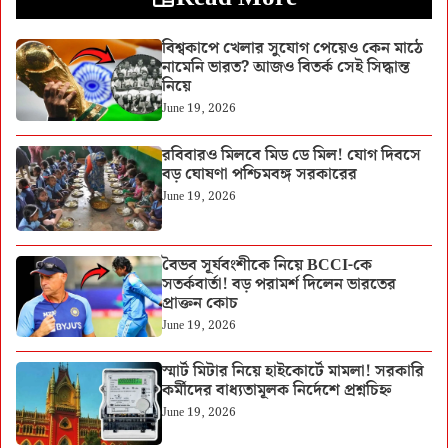
বিশ্বকাপে খেলার সুযোগ পেয়েও কেন মাঠে
নামেনি ভারত? আজও বিতর্ক সেই সিদ্ধান্ত
নিয়ে
June 19, 2026
রবিবারও মিলবে মিড ডে মিল! যোগ দিবসে
বড় ঘোষণা পশ্চিমবঙ্গ সরকারের
June 19, 2026
বৈভব সূর্যবংশীকে নিয়ে BCCI-কে
সতর্কবার্তা! বড় পরামর্শ দিলেন ভারতের
প্রাক্তন কোচ
June 19, 2026
স্মার্ট মিটার নিয়ে হাইকোর্টে মামলা! সরকারি
কর্মীদের বাধ্যতামূলক নির্দেশে প্রশ্নচিহ্ন
June 19, 2026