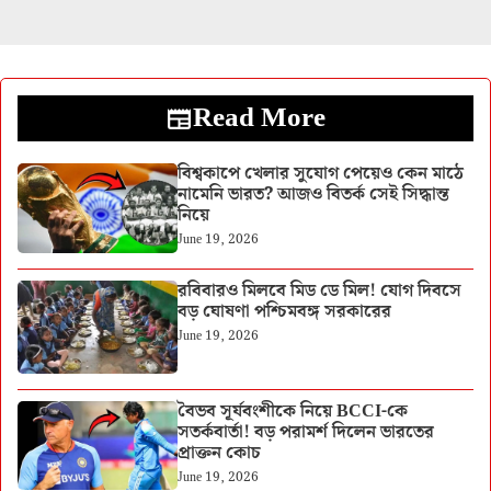
Read More
বিশ্বকাপে খেলার সুযোগ পেয়েও কেন মাঠে
নামেনি ভারত? আজও বিতর্ক সেই সিদ্ধান্ত
নিয়ে
June 19, 2026
রবিবারও মিলবে মিড ডে মিল! যোগ দিবসে
বড় ঘোষণা পশ্চিমবঙ্গ সরকারের
June 19, 2026
বৈভব সূর্যবংশীকে নিয়ে BCCI-কে
সতর্কবার্তা! বড় পরামর্শ দিলেন ভারতের
প্রাক্তন কোচ
June 19, 2026