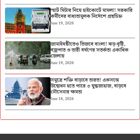
স্মার্ট মিটার নিয়ে হাইকোর্টে মামলা! সরকারি
কর্মীদের বাধ্যতামূলক নির্দেশে প্রশ্নচিহ্ন
June 19, 2026
জামাইষষ্ঠীতেও ভিজবে বাংলা! ঝড়-বৃষ্টি,
বজ্রপাত ও ভারী বর্ষণের সতর্কতা একাধিক
জেলায়
June 19, 2026
সমুদ্রে শক্তি বাড়াবে ভারত! একসঙ্গে
উদ্বোধন হতে পারে ৩ যুদ্ধজাহাজ, বাড়বে
নৌসেনার ক্ষমতা
June 18, 2026