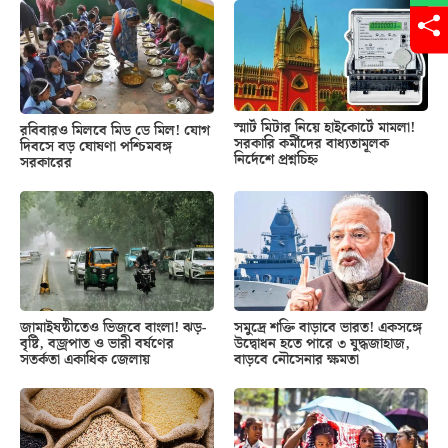
স্মার্ট মিটার নিয়ে হাইকোর্টে মামলা!
রবিবারও মিলবে মিড ডে মিল! যোগ
সরকারি কর্মীদের বাধ্যতামূলক
দিবসে বড় ঘোষণা পশ্চিমবঙ্গ
নির্দেশে প্রশ্নচিহ্ন
সরকারের
জামাইষষ্ঠীতেও ভিজবে বাংলা! ঝড়-
সমুদ্রে শক্তি বাড়াবে ভারত! একসঙ্গে
বৃষ্টি, বজ্রপাত ও ভারী বর্ষণের
উদ্বোধন হতে পারে ৩ যুদ্ধজাহাজ,
সতর্কতা একাধিক জেলায়
বাড়বে নৌসেনার ক্ষমতা