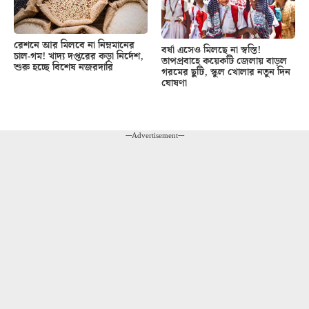
রেশনে আর মিলবে না নিম্নমানের
বর্ষা এসেও মিলছে না স্বস্তি!
চাল-গম! খাদ্য দপ্তরের কড়া নির্দেশ,
তাপপ্রবাহে কয়েকটি জেলায় বাড়ল
শুরু হচ্ছে বিশেষ নজরদারি
গরমের ছুটি, স্কুল খোলার নতুন দিন
ঘোষণা
---Advertisement---