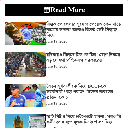
Read More
বিশ্বকাপে খেলার সুযোগ পেয়েও কেন মাঠে
নামেনি ভারত? আজও বিতর্ক সেই সিদ্ধান্ত
নিয়ে
June 19, 2026
রবিবারও মিলবে মিড ডে মিল! যোগ দিবসে
বড় ঘোষণা পশ্চিমবঙ্গ সরকারের
June 19, 2026
বৈভব সূর্যবংশীকে নিয়ে BCCI-কে
সতর্কবার্তা! বড় পরামর্শ দিলেন ভারতের
প্রাক্তন কোচ
June 19, 2026
স্মার্ট মিটার নিয়ে হাইকোর্টে মামলা! সরকারি
কর্মীদের বাধ্যতামূলক নির্দেশে প্রশ্নচিহ্ন