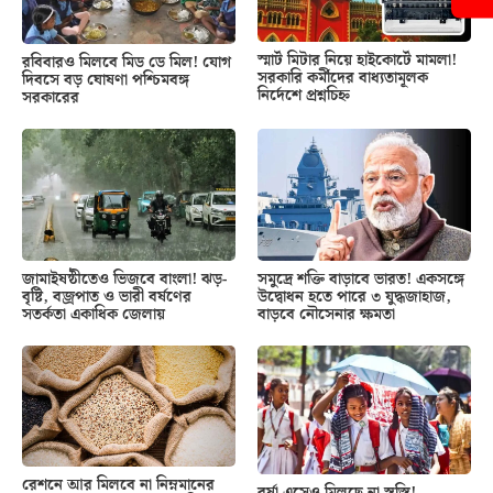
স্মার্ট মিটার নিয়ে হাইকোর্টে মামলা!
রবিবারও মিলবে মিড ডে মিল! যোগ
সরকারি কর্মীদের বাধ্যতামূলক
দিবসে বড় ঘোষণা পশ্চিমবঙ্গ
নির্দেশে প্রশ্নচিহ্ন
সরকারের
জামাইষষ্ঠীতেও ভিজবে বাংলা! ঝড়-
সমুদ্রে শক্তি বাড়াবে ভারত! একসঙ্গে
বৃষ্টি, বজ্রপাত ও ভারী বর্ষণের
উদ্বোধন হতে পারে ৩ যুদ্ধজাহাজ,
সতর্কতা একাধিক জেলায়
বাড়বে নৌসেনার ক্ষমতা
রেশনে আর মিলবে না নিম্নমানের
বর্ষা এসেও মিলছে না স্বস্তি!