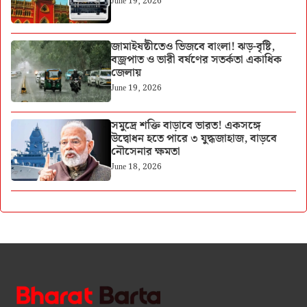
June 19, 2026
জামাইষষ্ঠীতেও ভিজবে বাংলা! ঝড়-বৃষ্টি,
বজ্রপাত ও ভারী বর্ষণের সতর্কতা একাধিক
জেলায়
June 19, 2026
সমুদ্রে শক্তি বাড়াবে ভারত! একসঙ্গে
উদ্বোধন হতে পারে ৩ যুদ্ধজাহাজ, বাড়বে
নৌসেনার ক্ষমতা
June 18, 2026