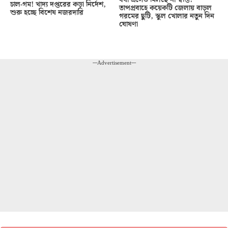
চাল-গম! খাদ্য দপ্তরের কড়া নির্দেশ,
তাপপ্রবাহে কয়েকটি জেলায় বাড়ল
শুরু হচ্ছে বিশেষ নজরদারি
গরমের ছুটি, স্কুল খোলার নতুন দিন
ঘোষণা
---Advertisement---