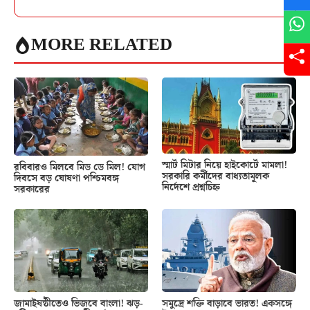
MORE RELATED
স্মার্ট মিটার নিয়ে হাইকোর্টে মামলা!
রবিবারও মিলবে মিড ডে মিল! যোগ
সরকারি কর্মীদের বাধ্যতামূলক
দিবসে বড় ঘোষণা পশ্চিমবঙ্গ
নির্দেশে প্রশ্নচিহ্ন
সরকারের
জামাইষষ্ঠীতেও ভিজবে বাংলা! ঝড়-
সমুদ্রে শক্তি বাড়াবে ভারত! একসঙ্গে