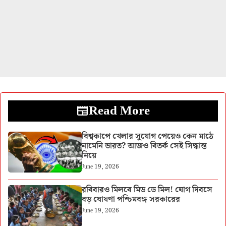
Read More
বিশ্বকাপে খেলার সুযোগ পেয়েও কেন মাঠে
নামেনি ভারত? আজও বিতর্ক সেই সিদ্ধান্ত
নিয়ে
June 19, 2026
রবিবারও মিলবে মিড ডে মিল! যোগ দিবসে
বড় ঘোষণা পশ্চিমবঙ্গ সরকারের
June 19, 2026