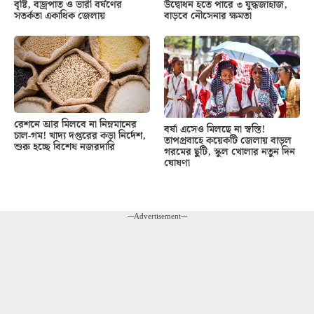
বৃষ্টি, বজ্রপাত ও ভারী বর্ষণের
উদ্বোধন হতে পারে ৩ যুদ্ধজাহাজ,
সতর্কতা একাধিক জেলায়
বাড়বে নৌসেনার ক্ষমতা
রেশনে আর মিলবে না নিম্নমানের
বর্ষা এসেও মিলছে না স্বস্তি!
চাল-গম! খাদ্য দপ্তরের কড়া নির্দেশ,
তাপপ্রবাহে কয়েকটি জেলায় বাড়ল
শুরু হচ্ছে বিশেষ নজরদারি
গরমের ছুটি, স্কুল খোলার নতুন দিন
ঘোষণা
---Advertisement---