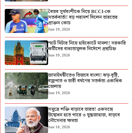
বৈভব সূর্যবংশীকে নিয়ে BCCI-কে
সতর্কবার্তা! বড় পরামর্শ দিলেন ভারতের
প্রাক্তন কোচ
June 19, 2026
স্মার্ট মিটার নিয়ে হাইকোর্টে মামলা! সরকারি
কর্মীদের বাধ্যতামূলক নির্দেশে প্রশ্নচিহ্ন
June 19, 2026
জামাইষষ্ঠীতেও ভিজবে বাংলা! ঝড়-বৃষ্টি,
বজ্রপাত ও ভারী বর্ষণের সতর্কতা একাধিক
জেলায়
June 19, 2026
সমুদ্রে শক্তি বাড়াবে ভারত! একসঙ্গে
উদ্বোধন হতে পারে ৩ যুদ্ধজাহাজ, বাড়বে
নৌসেনার ক্ষমতা
June 18, 2026