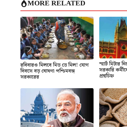
MORE RELATED
স্মার্ট মিটার ন
রবিবারও মিলবে মিড ডে মিল! যোগ
সরকারি কর্মীদ
দিবসে বড় ঘোষণা পশ্চিমবঙ্গ
প্রশ্নচিহ্ন
সরকারের