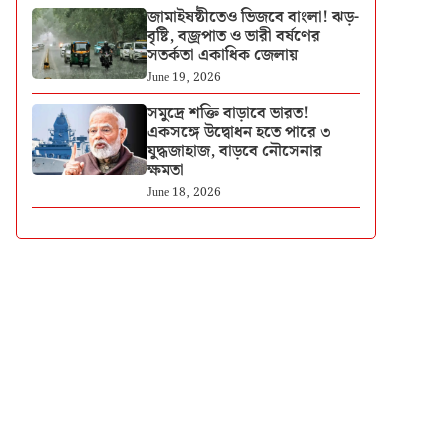
জামাইষষ্ঠীতেও ভিজবে বাংলা! ঝড়-
বৃষ্টি, বজ্রপাত ও ভারী বর্ষণের
সতর্কতা একাধিক জেলায়
June 19, 2026
সমুদ্রে শক্তি বাড়াবে ভারত!
একসঙ্গে উদ্বোধন হতে পারে ৩
যুদ্ধজাহাজ, বাড়বে নৌসেনার
ক্ষমতা
June 18, 2026