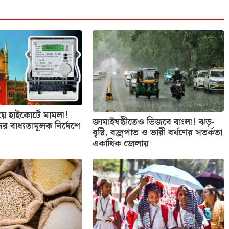
িয়ে হাইকোর্টে মামলা!
জামাইষষ্ঠীতেও ভিজবে বাংলা! ঝড়-
ের বাধ্যতামূলক নির্দেশে
বৃষ্টি, বজ্রপাত ও ভারী বর্ষণের সতর্কতা
একাধিক জেলায়