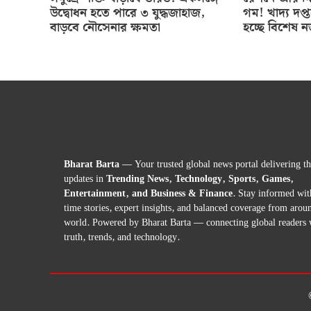
উদ্বোধন হতে পারে ৩ যুদ্ধজাহাজ,
গম! খাদ্য দপ্
বাড়বে নৌসেনার ক্ষমতা
হচ্ছে বিশেষ 
Bharat Barta
— Your trusted global news portal delivering the
updates in
Trending News, Technology, Sports, Games,
Entertainment, and Business & Finance
. Stay informed wit
time stories, expert insights, and balanced coverage from arou
world. Powered by Bharat Barta — connecting global readers 
truth, trends, and technology.