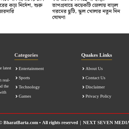
তরের কড়া নির্দেশ, শুরু
তাপপ্রবাহে কয়েকটি জেলায় বাড়ল
নজরদারি
গরমের ছুটি, স্কুল খোলার নতুন দিন
ঘোষণা
Categories
Quakes Links
 latest
Entertainment
About Us
Sports
Contact Us
h real-
nd the
Technology
Disclaimer
with
Games
Privacy Policy
© BharatBarta.com • All rights reserved |
NEXT SEVEN MEDI