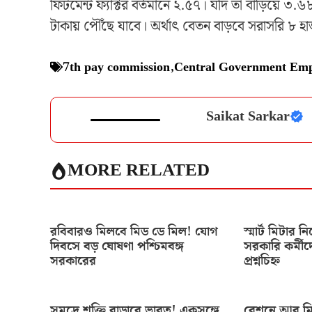
ফিটমেন্ট ফ্যাক্টর বর্তমানে ২.৫৭। যদি তা বাড়িয়ে ৩
টাকায় পৌঁছে যাবে। অর্থাৎ বেতন বাড়বে সরাসরি ৮ হ
7th pay commission
,
Central Government Emp
Saikat Sarkar
MORE RELATED
রবিবারও মিলবে মিড ডে মিল! যোগ
স্মার্ট মিটার ন
দিবসে বড় ঘোষণা পশ্চিমবঙ্গ
সরকারি কর্মীদ
সরকারের
প্রশ্নচিহ্ন
সমুদ্রে শক্তি বাড়াবে ভারত! একসঙ্গে
রেশনে আর মিল