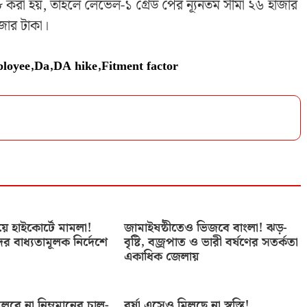
.৬৮ করা হয়, তাহলে লেভেল-১ গ্রেড পের ন্যূনতম সীমা ২৬ হাজার
াজার টাকা।
loyee
,
Da
,
DA hike
,
Fitment factor
িয়ে হাইকোর্টে মামলা!
জামাইষষ্ঠীতেও ভিজবে বাংলা! ঝড়-
ের বাধ্যতামূলক নির্দেশে
বৃষ্টি, বজ্রপাত ও ভারী বর্ষণের সতর্কতা
একাধিক জেলায়
বে না নিম্নমানের চাল-
বর্ষা এসেও মিলছে না স্বস্তি!