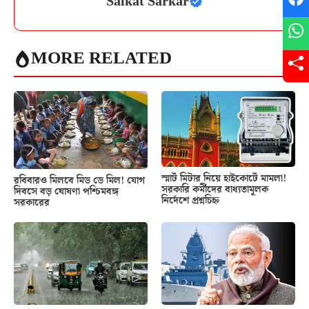
Saikat Sarkar
MORE RELATED
স্মার্ট মিটার নিয়ে হাইকোর্টে মামলা!
রবিবারও মিলবে মিড ডে মিল! যোগ
সরকারি কর্মীদের বাধ্যতামূলক
দিবসে বড় ঘোষণা পশ্চিমবঙ্গ
নির্দেশে প্রশ্নচিহ্ন
সরকারের