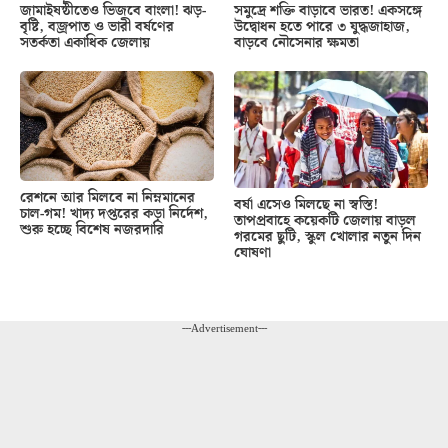
জামাইষষ্ঠীতেও ভিজবে বাংলা! ঝড়-
সমুদ্রে শক্তি বাড়াবে ভারত! একসঙ্গে
বৃষ্টি, বজ্রপাত ও ভারী বর্ষণের
উদ্বোধন হতে পারে ৩ যুদ্ধজাহাজ,
সতর্কতা একাধিক জেলায়
বাড়বে নৌসেনার ক্ষমতা
রেশনে আর মিলবে না নিম্নমানের
বর্ষা এসেও মিলছে না স্বস্তি!
চাল-গম! খাদ্য দপ্তরের কড়া নির্দেশ,
তাপপ্রবাহে কয়েকটি জেলায় বাড়ল
শুরু হচ্ছে বিশেষ নজরদারি
গরমের ছুটি, স্কুল খোলার নতুন দিন
ঘোষণা
---Advertisement---