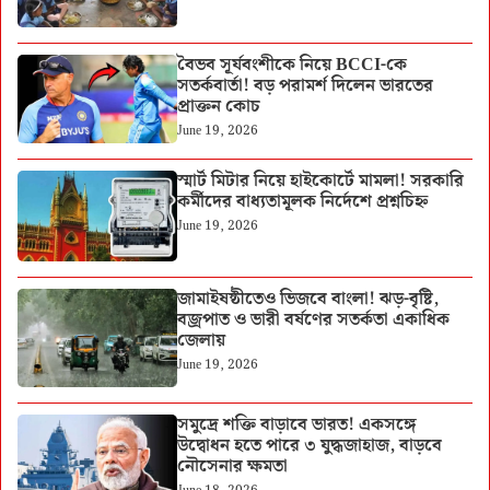
বৈভব সূর্যবংশীকে নিয়ে BCCI-কে
সতর্কবার্তা! বড় পরামর্শ দিলেন ভারতের
প্রাক্তন কোচ
June 19, 2026
স্মার্ট মিটার নিয়ে হাইকোর্টে মামলা! সরকারি
কর্মীদের বাধ্যতামূলক নির্দেশে প্রশ্নচিহ্ন
June 19, 2026
জামাইষষ্ঠীতেও ভিজবে বাংলা! ঝড়-বৃষ্টি,
বজ্রপাত ও ভারী বর্ষণের সতর্কতা একাধিক
জেলায়
June 19, 2026
সমুদ্রে শক্তি বাড়াবে ভারত! একসঙ্গে
উদ্বোধন হতে পারে ৩ যুদ্ধজাহাজ, বাড়বে
নৌসেনার ক্ষমতা