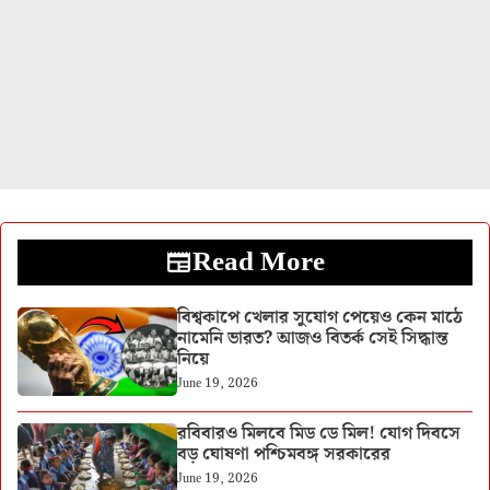
Read More
বিশ্বকাপে খেলার সুযোগ পেয়েও কেন মাঠে
নামেনি ভারত? আজও বিতর্ক সেই সিদ্ধান্ত
নিয়ে
June 19, 2026
রবিবারও মিলবে মিড ডে মিল! যোগ দিবসে
বড় ঘোষণা পশ্চিমবঙ্গ সরকারের
June 19, 2026