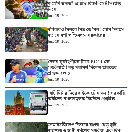
নামেনি ভারত? আজও বিতর্ক সেই সিদ্ধান্ত
নিয়ে
June 19, 2026
রবিবারও মিলবে মিড ডে মিল! যোগ দিবসে
বড় ঘোষণা পশ্চিমবঙ্গ সরকারের
June 19, 2026
বৈভব সূর্যবংশীকে নিয়ে BCCI-কে
সতর্কবার্তা! বড় পরামর্শ দিলেন ভারতের
প্রাক্তন কোচ
June 19, 2026
স্মার্ট মিটার নিয়ে হাইকোর্টে মামলা! সরকারি
কর্মীদের বাধ্যতামূলক নির্দেশে প্রশ্নচিহ্ন
June 19, 2026
জামাইষষ্ঠীতেও ভিজবে বাংলা! ঝড়-বৃষ্টি,
বজ্রপাত ও ভারী বর্ষণের সতর্কতা একাধিক