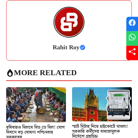
Rahit Roy
MORE RELATED
স্মার্ট মিটার নিয়ে হাইকোর্টে মামলা!
রবিবারও মিলবে মিড ডে মিল! যোগ
সরকারি কর্মীদের বাধ্যতামূলক
দিবসে বড় ঘোষণা পশ্চিমবঙ্গ
নির্দেশে প্রশ্নচিহ্ন
সরকারের