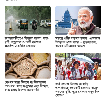
জামাইষষ্ঠীতেও ভিজবে বাংলা! ঝড়-
সমুদ্রে শক্তি বাড়াবে ভারত! একসঙ্গে
বৃষ্টি, বজ্রপাত ও ভারী বর্ষণের
উদ্বোধন হতে পারে ৩ যুদ্ধজাহাজ,
সতর্কতা একাধিক জেলায়
বাড়বে নৌসেনার ক্ষমতা
রেশনে আর মিলবে না নিম্নমানের
বর্ষা এসেও মিলছে না স্বস্তি!
চাল-গম! খাদ্য দপ্তরের কড়া নির্দেশ,
তাপপ্রবাহে কয়েকটি জেলায় বাড়ল
শুরু হচ্ছে বিশেষ নজরদারি
গরমের ছুটি, স্কুল খোলার নতুন দিন
ঘোষণা