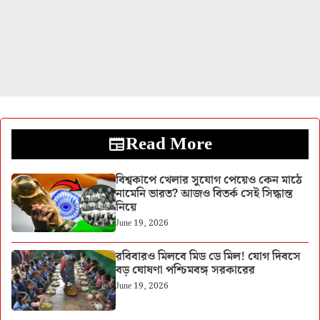
Read More
বিশ্বকাপে খেলার সুযোগ পেয়েও কেন মাঠে
নামেনি ভারত? আজও বিতর্ক সেই সিদ্ধান্ত
নিয়ে
June 19, 2026
রবিবারও মিলবে মিড ডে মিল! যোগ দিবসে
বড় ঘোষণা পশ্চিমবঙ্গ সরকারের
June 19, 2026