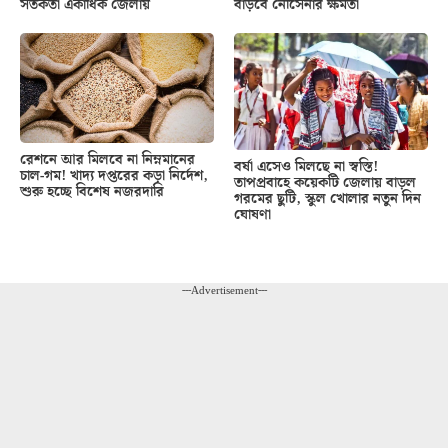
সতর্কতা একাধিক জেলায়
বাড়বে নৌসেনার ক্ষমতা
রেশনে আর মিলবে না নিম্নমানের
বর্ষা এসেও মিলছে না স্বস্তি!
চাল-গম! খাদ্য দপ্তরের কড়া নির্দেশ,
তাপপ্রবাহে কয়েকটি জেলায় বাড়ল
শুরু হচ্ছে বিশেষ নজরদারি
গরমের ছুটি, স্কুল খোলার নতুন দিন
ঘোষণা
---Advertisement---