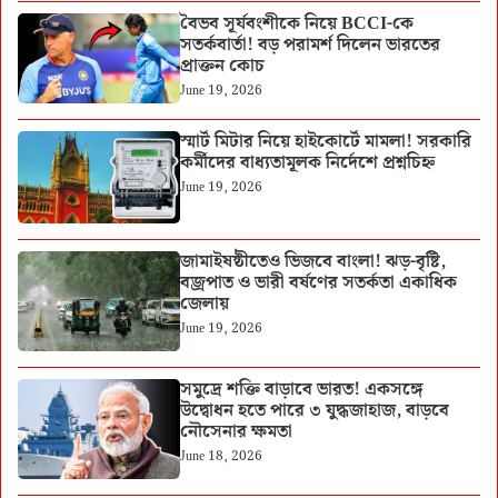
বৈভব সূর্যবংশীকে নিয়ে BCCI-কে
সতর্কবার্তা! বড় পরামর্শ দিলেন ভারতের
প্রাক্তন কোচ
June 19, 2026
স্মার্ট মিটার নিয়ে হাইকোর্টে মামলা! সরকারি
কর্মীদের বাধ্যতামূলক নির্দেশে প্রশ্নচিহ্ন
June 19, 2026
জামাইষষ্ঠীতেও ভিজবে বাংলা! ঝড়-বৃষ্টি,
বজ্রপাত ও ভারী বর্ষণের সতর্কতা একাধিক
জেলায়
June 19, 2026
সমুদ্রে শক্তি বাড়াবে ভারত! একসঙ্গে
উদ্বোধন হতে পারে ৩ যুদ্ধজাহাজ, বাড়বে
নৌসেনার ক্ষমতা
June 18, 2026