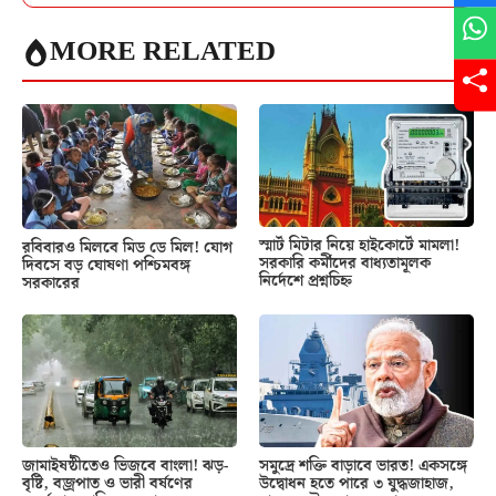
MORE RELATED
স্মার্ট মিটার নিয়ে হাইকোর্টে মামলা!
রবিবারও মিলবে মিড ডে মিল! যোগ
সরকারি কর্মীদের বাধ্যতামূলক
দিবসে বড় ঘোষণা পশ্চিমবঙ্গ
নির্দেশে প্রশ্নচিহ্ন
সরকারের
জামাইষষ্ঠীতেও ভিজবে বাংলা! ঝড়-
সমুদ্রে শক্তি বাড়াবে ভারত! একসঙ্গে
বৃষ্টি, বজ্রপাত ও ভারী বর্ষণের
উদ্বোধন হতে পারে ৩ যুদ্ধজাহাজ,