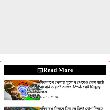
Read More
বিশ্বকাপে খেলার সুযোগ পেয়েও কেন মাঠে
নামেনি ভারত? আজও বিতর্ক সেই সিদ্ধান্ত
নিয়ে
June 19, 2026
রবিবারও মিলবে মিড ডে মিল! যোগ দিবসে