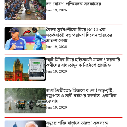
বড় ঘোষণা পশ্চিমবঙ্গ সরকারের
June 19, 2026
বৈভব সূর্যবংশীকে নিয়ে BCCI-কে
সতর্কবার্তা! বড় পরামর্শ দিলেন ভারতের
প্রাক্তন কোচ
June 19, 2026
স্মার্ট মিটার নিয়ে হাইকোর্টে মামলা! সরকারি
কর্মীদের বাধ্যতামূলক নির্দেশে প্রশ্নচিহ্ন
June 19, 2026
জামাইষষ্ঠীতেও ভিজবে বাংলা! ঝড়-বৃষ্টি,
বজ্রপাত ও ভারী বর্ষণের সতর্কতা একাধিক
জেলায়
June 19, 2026
সমুদ্রে শক্তি বাড়াবে ভারত! একসঙ্গে