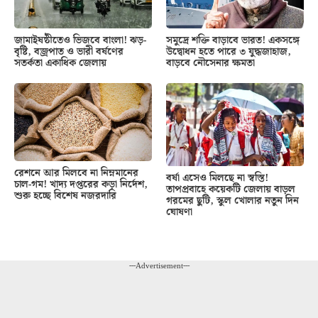
জামাইষষ্ঠীতেও ভিজবে বাংলা! ঝড়-
সমুদ্রে শক্তি বাড়াবে ভারত! একসঙ্গে
বৃষ্টি, বজ্রপাত ও ভারী বর্ষণের
উদ্বোধন হতে পারে ৩ যুদ্ধজাহাজ,
সতর্কতা একাধিক জেলায়
বাড়বে নৌসেনার ক্ষমতা
রেশনে আর মিলবে না নিম্নমানের
বর্ষা এসেও মিলছে না স্বস্তি!
চাল-গম! খাদ্য দপ্তরের কড়া নির্দেশ,
তাপপ্রবাহে কয়েকটি জেলায় বাড়ল
শুরু হচ্ছে বিশেষ নজরদারি
গরমের ছুটি, স্কুল খোলার নতুন দিন
ঘোষণা
---Advertisement---