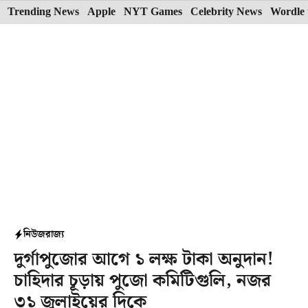
Skip
Trending News
Apple
NYT Games
Celebrity News
Wordle 
to
content
নিউজ
রাজ্য
দুর্গাপুজোর আগে ১ লক্ষ টাকা অনুদান!
চাহিদার চূড়ায় পুজো কমিটিগুলি, নজর
৩১ জুলাইয়ের দিকে