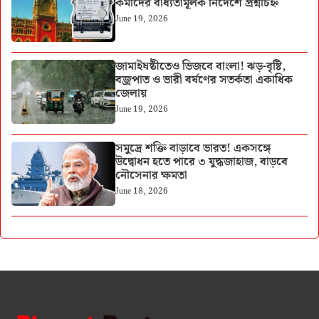
কর্মীদের বাধ্যতামূলক নির্দেশে প্রশ্নচিহ্ন
June 19, 2026
জামাইষষ্ঠীতেও ভিজবে বাংলা! ঝড়-বৃষ্টি,
বজ্রপাত ও ভারী বর্ষণের সতর্কতা একাধিক
জেলায়
June 19, 2026
সমুদ্রে শক্তি বাড়াবে ভারত! একসঙ্গে
উদ্বোধন হতে পারে ৩ যুদ্ধজাহাজ, বাড়বে
নৌসেনার ক্ষমতা
June 18, 2026