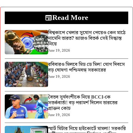
Read More
বিশ্বকাপে খেলার সুযোগ পেয়েও কেন মাঠে
নামেনি ভারত? আজও বিতর্ক সেই সিদ্ধান্ত
নিয়ে
June 19, 2026
রবিবারও মিলবে মিড ডে মিল! যোগ দিবসে
বড় ঘোষণা পশ্চিমবঙ্গ সরকারের
June 19, 2026
বৈভব সূর্যবংশীকে নিয়ে BCCI-কে
সতর্কবার্তা! বড় পরামর্শ দিলেন ভারতের
প্রাক্তন কোচ
June 19, 2026
স্মার্ট মিটার নিয়ে হাইকোর্টে মামলা! সরকারি