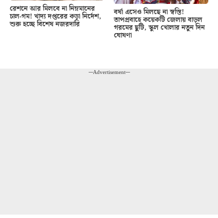
রেশনে আর মিলবে না নিম্নমানের
বর্ষা এসেও মিলছে না স্বস্তি!
চাল-গম! খাদ্য দপ্তরের কড়া নির্দেশ,
তাপপ্রবাহে কয়েকটি জেলায় বাড়ল
শুরু হচ্ছে বিশেষ নজরদারি
গরমের ছুটি, স্কুল খোলার নতুন দিন
ঘোষণা
---Advertisement---