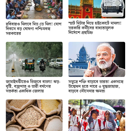
স্মার্ট মিটার নিয়ে হাইকোর্টে মামলা!
রবিবারও মিলবে মিড ডে মিল! যোগ
সরকারি কর্মীদের বাধ্যতামূলক
দিবসে বড় ঘোষণা পশ্চিমবঙ্গ
নির্দেশে প্রশ্নচিহ্ন
সরকারের
জামাইষষ্ঠীতেও ভিজবে বাংলা! ঝড়-
সমুদ্রে শক্তি বাড়াবে ভারত! একসঙ্গে
বৃষ্টি, বজ্রপাত ও ভারী বর্ষণের
উদ্বোধন হতে পারে ৩ যুদ্ধজাহাজ,
সতর্কতা একাধিক জেলায়
বাড়বে নৌসেনার ক্ষমতা