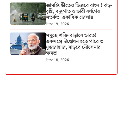
জামাইষষ্ঠীতেও ভিজবে বাংলা! ঝড়-
বৃষ্টি, বজ্রপাত ও ভারী বর্ষণের
সতর্কতা একাধিক জেলায়
June 19, 2026
সমুদ্রে শক্তি বাড়াবে ভারত!
একসঙ্গে উদ্বোধন হতে পারে ৩
যুদ্ধজাহাজ, বাড়বে নৌসেনার
ক্ষমতা
June 18, 2026