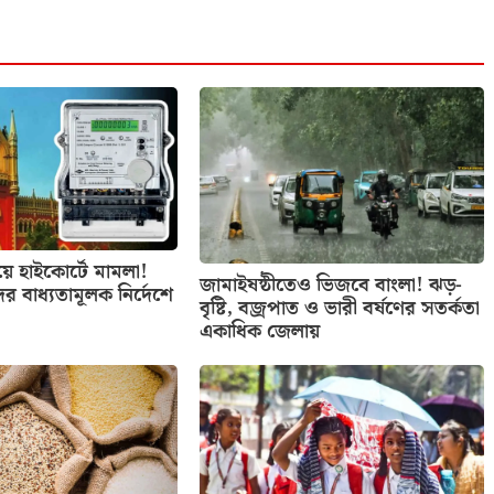
িয়ে হাইকোর্টে মামলা!
জামাইষষ্ঠীতেও ভিজবে বাংলা! ঝড়-
ের বাধ্যতামূলক নির্দেশে
বৃষ্টি, বজ্রপাত ও ভারী বর্ষণের সতর্কতা
একাধিক জেলায়