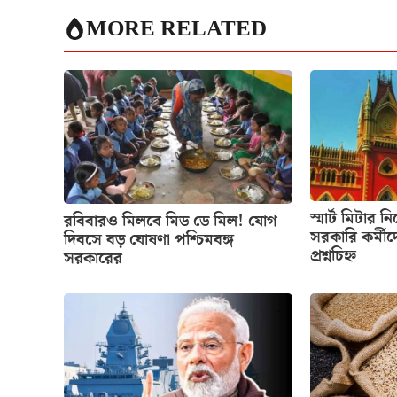
MORE RELATED
স্মার্ট মিটার ন
রবিবারও মিলবে মিড ডে মিল! যোগ
সরকারি কর্মীদ
দিবসে বড় ঘোষণা পশ্চিমবঙ্গ
প্রশ্নচিহ্ন
সরকারের