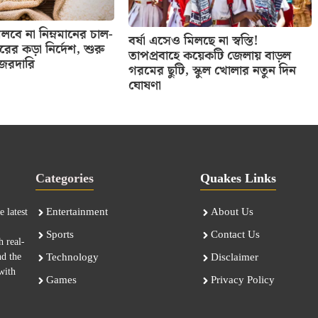
বে না নিম্নমানের চাল-
বর্ষা এসেও মিলছে না স্বস্তি!
তরের কড়া নির্দেশ, শুরু
তাপপ্রবাহে কয়েকটি জেলায় বাড়ল
নজরদারি
গরমের ছুটি, স্কুল খোলার নতুন দিন
ঘোষণা
Categories
Quakes Links
Entertainment
About Us
 latest
Sports
Contact Us
h real-
nd the
Technology
Disclaimer
with
Games
Privacy Policy