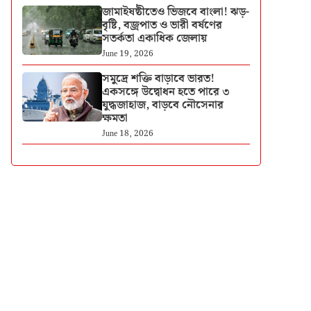
জামাইষষ্ঠীতেও ভিজবে বাংলা! ঝড়-
বৃষ্টি, বজ্রপাত ও ভারী বর্ষণের
সতর্কতা একাধিক জেলায়
June 19, 2026
সমুদ্রে শক্তি বাড়াবে ভারত!
একসঙ্গে উদ্বোধন হতে পারে ৩
যুদ্ধজাহাজ, বাড়বে নৌসেনার
ক্ষমতা
June 18, 2026