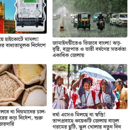
িয়ে হাইকোর্টে মামলা!
জামাইষষ্ঠীতেও ভিজবে বাংলা! ঝড়-
ের বাধ্যতামূলক নির্দেশে
বৃষ্টি, বজ্রপাত ও ভারী বর্ষণের সতর্কতা
একাধিক জেলায়
বে না নিম্নমানের চাল-
বর্ষা এসেও মিলছে না স্বস্তি!
তরের কড়া নির্দেশ, শুরু
তাপপ্রবাহে কয়েকটি জেলায় বাড়ল
নজরদারি
গরমের ছুটি, স্কুল খোলার নতুন দিন