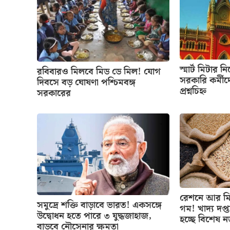
স্মার্ট মিটার ন
রবিবারও মিলবে মিড ডে মিল! যোগ
সরকারি কর্মীদ
দিবসে বড় ঘোষণা পশ্চিমবঙ্গ
প্রশ্নচিহ্ন
সরকারের
রেশনে আর মিল
সমুদ্রে শক্তি বাড়াবে ভারত! একসঙ্গে
গম! খাদ্য দপ্
উদ্বোধন হতে পারে ৩ যুদ্ধজাহাজ,
হচ্ছে বিশেষ 
বাড়বে নৌসেনার ক্ষমতা