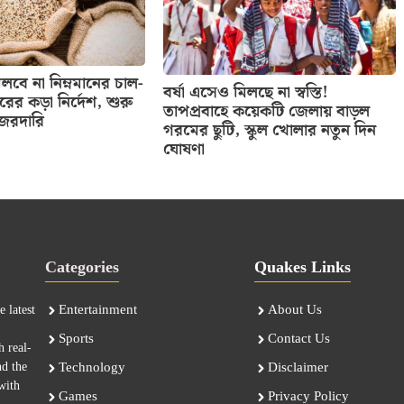
বে না নিম্নমানের চাল-
বর্ষা এসেও মিলছে না স্বস্তি!
তরের কড়া নির্দেশ, শুরু
তাপপ্রবাহে কয়েকটি জেলায় বাড়ল
নজরদারি
গরমের ছুটি, স্কুল খোলার নতুন দিন
ঘোষণা
Categories
Quakes Links
Entertainment
About Us
 latest
Sports
Contact Us
h real-
nd the
Technology
Disclaimer
with
Games
Privacy Policy