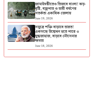
জামাইষষ্ঠীতেও ভিজবে বাংলা! ঝড়-
বৃষ্টি, বজ্রপাত ও ভারী বর্ষণের
সতর্কতা একাধিক জেলায়
June 19, 2026
সমুদ্রে শক্তি বাড়াবে ভারত!
একসঙ্গে উদ্বোধন হতে পারে ৩
যুদ্ধজাহাজ, বাড়বে নৌসেনার
ক্ষমতা
June 18, 2026