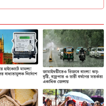
িয়ে হাইকোর্টে মামলা!
জামাইষষ্ঠীতেও ভিজবে বাংলা! ঝড়-
ের বাধ্যতামূলক নির্দেশে
বৃষ্টি, বজ্রপাত ও ভারী বর্ষণের সতর্কতা
একাধিক জেলায়