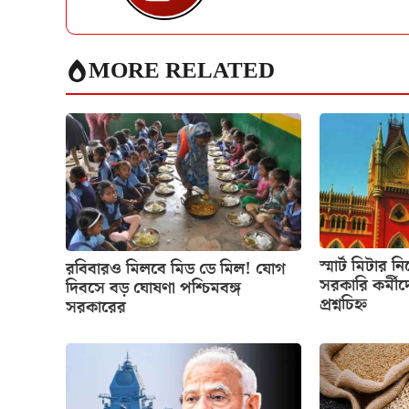
MORE RELATED
স্মার্ট মিটার ন
রবিবারও মিলবে মিড ডে মিল! যোগ
সরকারি কর্মীদ
দিবসে বড় ঘোষণা পশ্চিমবঙ্গ
প্রশ্নচিহ্ন
সরকারের