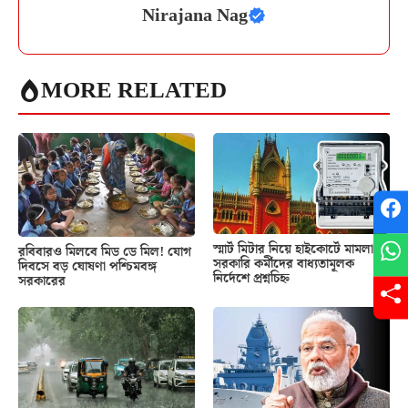
Nirajana Nag
MORE RELATED
স্মার্ট মিটার নিয়ে হাইকোর্টে মামলা!
রবিবারও মিলবে মিড ডে মিল! যোগ
সরকারি কর্মীদের বাধ্যতামূলক
দিবসে বড় ঘোষণা পশ্চিমবঙ্গ
নির্দেশে প্রশ্নচিহ্ন
সরকারের