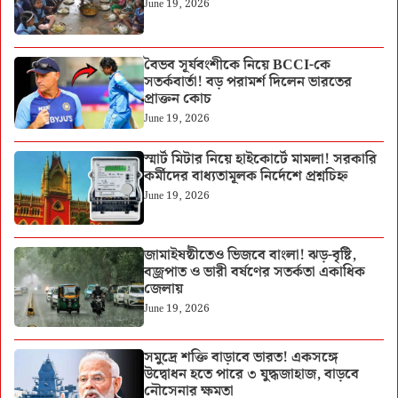
June 19, 2026
বৈভব সূর্যবংশীকে নিয়ে BCCI-কে
সতর্কবার্তা! বড় পরামর্শ দিলেন ভারতের
প্রাক্তন কোচ
June 19, 2026
স্মার্ট মিটার নিয়ে হাইকোর্টে মামলা! সরকারি
কর্মীদের বাধ্যতামূলক নির্দেশে প্রশ্নচিহ্ন
June 19, 2026
জামাইষষ্ঠীতেও ভিজবে বাংলা! ঝড়-বৃষ্টি,
বজ্রপাত ও ভারী বর্ষণের সতর্কতা একাধিক
জেলায়
June 19, 2026
সমুদ্রে শক্তি বাড়াবে ভারত! একসঙ্গে
উদ্বোধন হতে পারে ৩ যুদ্ধজাহাজ, বাড়বে
নৌসেনার ক্ষমতা