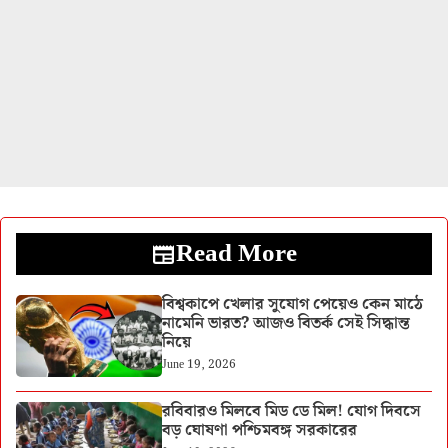
Read More
বিশ্বকাপে খেলার সুযোগ পেয়েও কেন মাঠে
নামেনি ভারত? আজও বিতর্ক সেই সিদ্ধান্ত
নিয়ে
June 19, 2026
রবিবারও মিলবে মিড ডে মিল! যোগ দিবসে
বড় ঘোষণা পশ্চিমবঙ্গ সরকারের