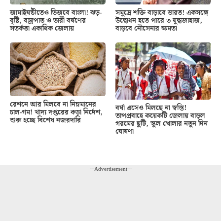
জামাইষষ্ঠীতেও ভিজবে বাংলা! ঝড়-
সমুদ্রে শক্তি বাড়াবে ভারত! একসঙ্গে
বৃষ্টি, বজ্রপাত ও ভারী বর্ষণের
উদ্বোধন হতে পারে ৩ যুদ্ধজাহাজ,
সতর্কতা একাধিক জেলায়
বাড়বে নৌসেনার ক্ষমতা
রেশনে আর মিলবে না নিম্নমানের
বর্ষা এসেও মিলছে না স্বস্তি!
চাল-গম! খাদ্য দপ্তরের কড়া নির্দেশ,
তাপপ্রবাহে কয়েকটি জেলায় বাড়ল
শুরু হচ্ছে বিশেষ নজরদারি
গরমের ছুটি, স্কুল খোলার নতুন দিন
ঘোষণা
---Advertisement---