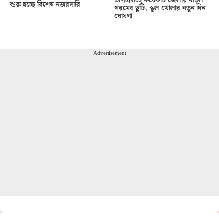
তাপপ্রবাহে কয়েকটি জেলায় বাড়ল
শুরু হচ্ছে বিশেষ নজরদারি
গরমের ছুটি, স্কুল খোলার নতুন দিন
ঘোষণা
---Advertisement---