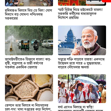
স্মার্ট মিটার নিয়ে হাইকোর্টে মামলা!
রবিবারও মিলবে মিড ডে মিল! যোগ
সরকারি কর্মীদের বাধ্যতামূলক
দিবসে বড় ঘোষণা পশ্চিমবঙ্গ
নির্দেশে প্রশ্নচিহ্ন
সরকারের
জামাইষষ্ঠীতেও ভিজবে বাংলা! ঝড়-
সমুদ্রে শক্তি বাড়াবে ভারত! একসঙ্গে
বৃষ্টি, বজ্রপাত ও ভারী বর্ষণের
উদ্বোধন হতে পারে ৩ যুদ্ধজাহাজ,
সতর্কতা একাধিক জেলায়
বাড়বে নৌসেনার ক্ষমতা
রেশনে আর মিলবে না নিম্নমানের
বর্ষা এসেও মিলছে না স্বস্তি!
চাল-গম! খাদ্য দপ্তরের কড়া নির্দেশ,