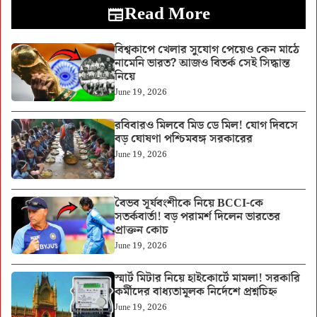
Read More
বিশ্বকাপে খেলার সুযোগ পেয়েও কেন মাঠে
নামেনি ভারত? আজও বিতর্ক সেই সিদ্ধান্ত
নিয়ে
June 19, 2026
রবিবারও মিলবে মিড ডে মিল! যোগ দিবসে
বড় ঘোষণা পশ্চিমবঙ্গ সরকারের
June 19, 2026
বৈভব সূর্যবংশীকে নিয়ে BCCI-কে
সতর্কবার্তা! বড় পরামর্শ দিলেন ভারতের
প্রাক্তন কোচ
June 19, 2026
স্মার্ট মিটার নিয়ে হাইকোর্টে মামলা! সরকারি
কর্মীদের বাধ্যতামূলক নির্দেশে প্রশ্নচিহ্ন
June 19, 2026