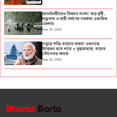
জামাইষষ্ঠীতেও ভিজবে বাংলা! ঝড়-বৃষ্টি,
বজ্রপাত ও ভারী বর্ষণের সতর্কতা একাধিক
জেলায়
June 19, 2026
সমুদ্রে শক্তি বাড়াবে ভারত! একসঙ্গে
উদ্বোধন হতে পারে ৩ যুদ্ধজাহাজ, বাড়বে
নৌসেনার ক্ষমতা
June 18, 2026