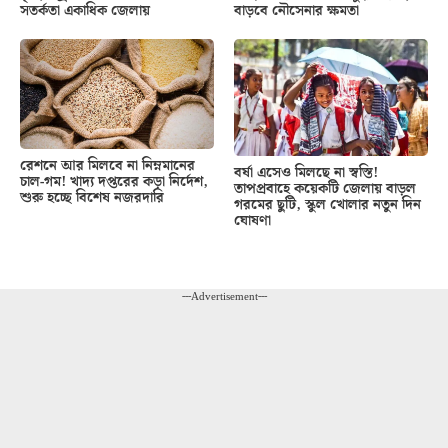
সতর্কতা একাধিক জেলায়
বাড়বে নৌসেনার ক্ষমতা
রেশনে আর মিলবে না নিম্নমানের
বর্ষা এসেও মিলছে না স্বস্তি!
চাল-গম! খাদ্য দপ্তরের কড়া নির্দেশ,
তাপপ্রবাহে কয়েকটি জেলায় বাড়ল
শুরু হচ্ছে বিশেষ নজরদারি
গরমের ছুটি, স্কুল খোলার নতুন দিন
ঘোষণা
---Advertisement---