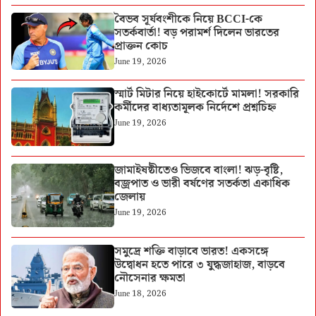
বৈভব সূর্যবংশীকে নিয়ে BCCI-কে
সতর্কবার্তা! বড় পরামর্শ দিলেন ভারতের
প্রাক্তন কোচ
June 19, 2026
স্মার্ট মিটার নিয়ে হাইকোর্টে মামলা! সরকারি
কর্মীদের বাধ্যতামূলক নির্দেশে প্রশ্নচিহ্ন
June 19, 2026
জামাইষষ্ঠীতেও ভিজবে বাংলা! ঝড়-বৃষ্টি,
বজ্রপাত ও ভারী বর্ষণের সতর্কতা একাধিক
জেলায়
June 19, 2026
সমুদ্রে শক্তি বাড়াবে ভারত! একসঙ্গে
উদ্বোধন হতে পারে ৩ যুদ্ধজাহাজ, বাড়বে
নৌসেনার ক্ষমতা
June 18, 2026