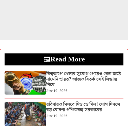
Read More
বিশ্বকাপে খেলার সুযোগ পেয়েও কেন মাঠে
নামেনি ভারত? আজও বিতর্ক সেই সিদ্ধান্ত
নিয়ে
June 19, 2026
রবিবারও মিলবে মিড ডে মিল! যোগ দিবসে
বড় ঘোষণা পশ্চিমবঙ্গ সরকারের
June 19, 2026