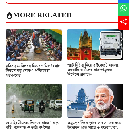
MORE RELATED
স্মার্ট মিটার নিয়ে হাইকোর্টে মামলা!
রবিবারও মিলবে মিড ডে মিল! যোগ
সরকারি কর্মীদের বাধ্যতামূলক
দিবসে বড় ঘোষণা পশ্চিমবঙ্গ
নির্দেশে প্রশ্নচিহ্ন
সরকারের
জামাইষষ্ঠীতেও ভিজবে বাংলা! ঝড়-
সমুদ্রে শক্তি বাড়াবে ভারত! একসঙ্গে
বৃষ্টি, বজ্রপাত ও ভারী বর্ষণের
উদ্বোধন হতে পারে ৩ যুদ্ধজাহাজ,