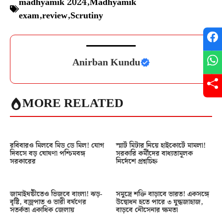
madhyamik 2024
,
Madhyamik
exam
,
review
,
Scrutiny
Anirban Kundu
MORE RELATED
রবিবারও মিলবে মিড ডে মিল! যোগ
স্মার্ট মিটার নিয়ে হাইকোর্টে মামলা!
দিবসে বড় ঘোষণা পশ্চিমবঙ্গ
সরকারি কর্মীদের বাধ্যতামূলক
সরকারের
নির্দেশে প্রশ্নচিহ্ন
জামাইষষ্ঠীতেও ভিজবে বাংলা! ঝড়-
সমুদ্রে শক্তি বাড়াবে ভারত! একসঙ্গে
বৃষ্টি, বজ্রপাত ও ভারী বর্ষণের
উদ্বোধন হতে পারে ৩ যুদ্ধজাহাজ,
সতর্কতা একাধিক জেলায়
বাড়বে নৌসেনার ক্ষমতা