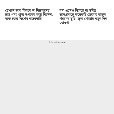
রেশনে আর মিলবে না নিম্নমানের
বর্ষা এসেও মিলছে না স্বস্তি!
চাল-গম! খাদ্য দপ্তরের কড়া নির্দেশ,
তাপপ্রবাহে কয়েকটি জেলায় বাড়ল
শুরু হচ্ছে বিশেষ নজরদারি
গরমের ছুটি, স্কুল খোলার নতুন দিন
ঘোষণা
---Advertisement---