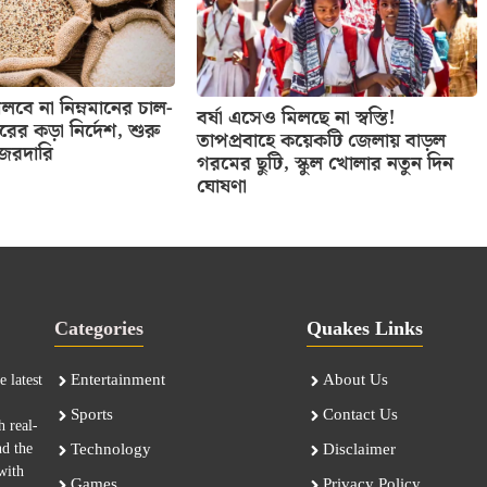
বে না নিম্নমানের চাল-
বর্ষা এসেও মিলছে না স্বস্তি!
তরের কড়া নির্দেশ, শুরু
তাপপ্রবাহে কয়েকটি জেলায় বাড়ল
নজরদারি
গরমের ছুটি, স্কুল খোলার নতুন দিন
ঘোষণা
Categories
Quakes Links
Entertainment
About Us
 latest
Sports
Contact Us
h real-
nd the
Technology
Disclaimer
with
Games
Privacy Policy