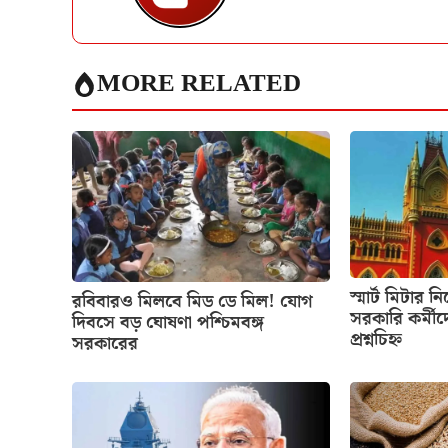
MORE RELATED
স্মার্ট মিটার ন
রবিবারও মিলবে মিড ডে মিল! যোগ
সরকারি কর্মীদ
দিবসে বড় ঘোষণা পশ্চিমবঙ্গ
প্রশ্নচিহ্ন
সরকারের