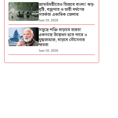
জামাইষষ্ঠীতেও ভিজবে বাংলা! ঝড়-
বৃষ্টি, বজ্রপাত ও ভারী বর্ষণের
সতর্কতা একাধিক জেলায়
June 19, 2026
সমুদ্রে শক্তি বাড়াবে ভারত!
একসঙ্গে উদ্বোধন হতে পারে ৩
যুদ্ধজাহাজ, বাড়বে নৌসেনার
ক্ষমতা
June 18, 2026