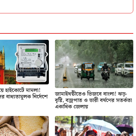
িয়ে হাইকোর্টে মামলা!
জামাইষষ্ঠীতেও ভিজবে বাংলা! ঝড়-
ের বাধ্যতামূলক নির্দেশে
বৃষ্টি, বজ্রপাত ও ভারী বর্ষণের সতর্কতা
একাধিক জেলায়