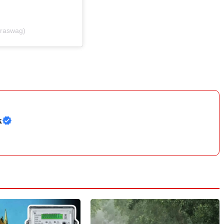
eraswag)
k