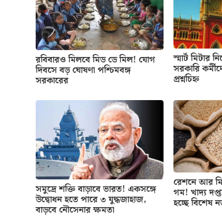
স্মার্ট মিটার ন
রবিবারও মিলবে মিড ডে মিল! যোগ
সরকারি কর্মীদ
দিবসে বড় ঘোষণা পশ্চিমবঙ্গ
প্রশ্নচিহ্ন
সরকারের
রেশনে আর মিল
সমুদ্রে শক্তি বাড়াবে ভারত! একসঙ্গে
গম! খাদ্য দপ্
উদ্বোধন হতে পারে ৩ যুদ্ধজাহাজ,
হচ্ছে বিশেষ 
বাড়বে নৌসেনার ক্ষমতা