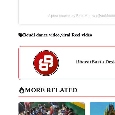
A post shared by Bold Meera (@boldme
Boudi dance video
,
viral Reel video
BharatBarta Des
MORE RELATED