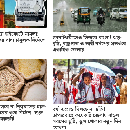
িয়ে হাইকোর্টে মামলা!
জামাইষষ্ঠীতেও ভিজবে বাংলা! ঝড়-
ের বাধ্যতামূলক নির্দেশে
বৃষ্টি, বজ্রপাত ও ভারী বর্ষণের সতর্কতা
একাধিক জেলায়
বে না নিম্নমানের চাল-
বর্ষা এসেও মিলছে না স্বস্তি!
তরের কড়া নির্দেশ, শুরু
তাপপ্রবাহে কয়েকটি জেলায় বাড়ল
নজরদারি
গরমের ছুটি, স্কুল খোলার নতুন দিন
ঘোষণা