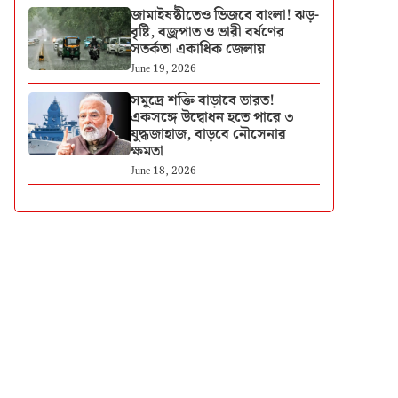
জামাইষষ্ঠীতেও ভিজবে বাংলা! ঝড়-
বৃষ্টি, বজ্রপাত ও ভারী বর্ষণের
সতর্কতা একাধিক জেলায়
June 19, 2026
সমুদ্রে শক্তি বাড়াবে ভারত!
একসঙ্গে উদ্বোধন হতে পারে ৩
যুদ্ধজাহাজ, বাড়বে নৌসেনার
ক্ষমতা
June 18, 2026