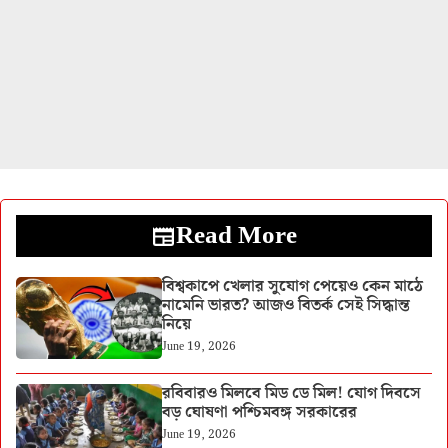
Read More
বিশ্বকাপে খেলার সুযোগ পেয়েও কেন মাঠে
নামেনি ভারত? আজও বিতর্ক সেই সিদ্ধান্ত
নিয়ে
June 19, 2026
রবিবারও মিলবে মিড ডে মিল! যোগ দিবসে
বড় ঘোষণা পশ্চিমবঙ্গ সরকারের
June 19, 2026