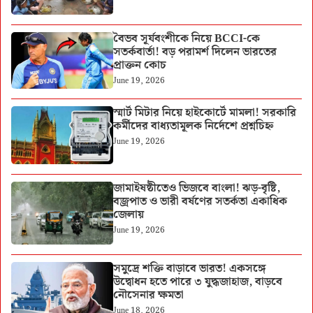
বৈভব সূর্যবংশীকে নিয়ে BCCI-কে
সতর্কবার্তা! বড় পরামর্শ দিলেন ভারতের
প্রাক্তন কোচ
June 19, 2026
স্মার্ট মিটার নিয়ে হাইকোর্টে মামলা! সরকারি
কর্মীদের বাধ্যতামূলক নির্দেশে প্রশ্নচিহ্ন
June 19, 2026
জামাইষষ্ঠীতেও ভিজবে বাংলা! ঝড়-বৃষ্টি,
বজ্রপাত ও ভারী বর্ষণের সতর্কতা একাধিক
জেলায়
June 19, 2026
সমুদ্রে শক্তি বাড়াবে ভারত! একসঙ্গে
উদ্বোধন হতে পারে ৩ যুদ্ধজাহাজ, বাড়বে
নৌসেনার ক্ষমতা
June 18, 2026