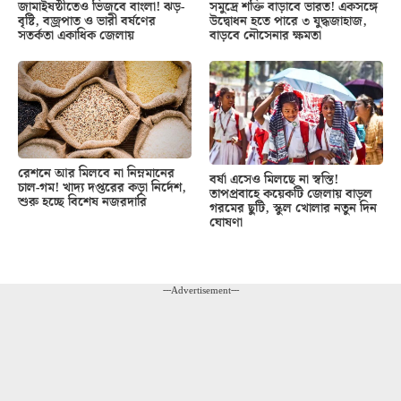
জামাইষষ্ঠীতেও ভিজবে বাংলা! ঝড়-
সমুদ্রে শক্তি বাড়াবে ভারত! একসঙ্গে
বৃষ্টি, বজ্রপাত ও ভারী বর্ষণের
উদ্বোধন হতে পারে ৩ যুদ্ধজাহাজ,
সতর্কতা একাধিক জেলায়
বাড়বে নৌসেনার ক্ষমতা
রেশনে আর মিলবে না নিম্নমানের
বর্ষা এসেও মিলছে না স্বস্তি!
চাল-গম! খাদ্য দপ্তরের কড়া নির্দেশ,
তাপপ্রবাহে কয়েকটি জেলায় বাড়ল
শুরু হচ্ছে বিশেষ নজরদারি
গরমের ছুটি, স্কুল খোলার নতুন দিন
ঘোষণা
---Advertisement---