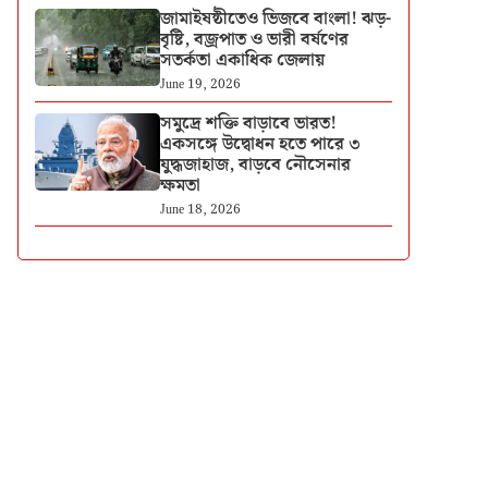
জামাইষষ্ঠীতেও ভিজবে বাংলা! ঝড়-
বৃষ্টি, বজ্রপাত ও ভারী বর্ষণের
সতর্কতা একাধিক জেলায়
June 19, 2026
সমুদ্রে শক্তি বাড়াবে ভারত!
একসঙ্গে উদ্বোধন হতে পারে ৩
যুদ্ধজাহাজ, বাড়বে নৌসেনার
ক্ষমতা
June 18, 2026