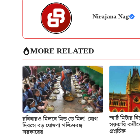
Nirajana Nag
MORE RELATED
স্মার্ট মিটার ন
রবিবারও মিলবে মিড ডে মিল! যোগ
সরকারি কর্মীদ
দিবসে বড় ঘোষণা পশ্চিমবঙ্গ
প্রশ্নচিহ্ন
সরকারের