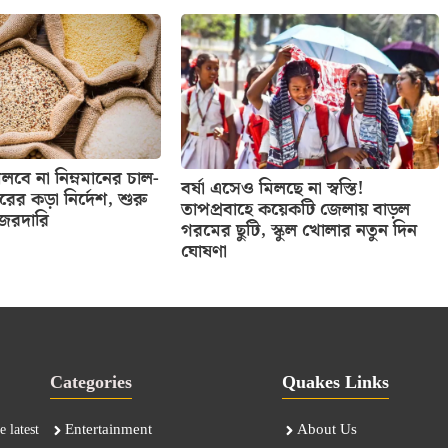
বে না নিম্নমানের চাল-
বর্ষা এসেও মিলছে না স্বস্তি!
তরের কড়া নির্দেশ, শুরু
তাপপ্রবাহে কয়েকটি জেলায় বাড়ল
নজরদারি
গরমের ছুটি, স্কুল খোলার নতুন দিন
ঘোষণা
Categories
Quakes Links
Entertainment
About Us
 latest