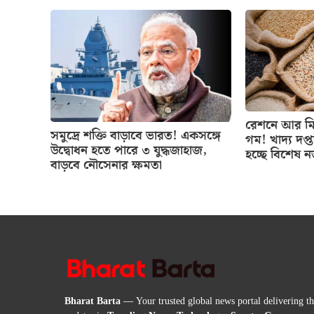
রেশনে আর মিল
সমুদ্রে শক্তি বাড়াবে ভারত! একসঙ্গে
গম! খাদ্য দপ্
উদ্বোধন হতে পারে ৩ যুদ্ধজাহাজ,
হচ্ছে বিশেষ 
বাড়বে নৌসেনার ক্ষমতা
Bharat Barta
— Your trusted global news portal delivering the