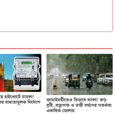
িয়ে হাইকোর্টে মামলা!
জামাইষষ্ঠীতেও ভিজবে বাংলা! ঝড়-
ের বাধ্যতামূলক নির্দেশে
বৃষ্টি, বজ্রপাত ও ভারী বর্ষণের সতর্কতা
একাধিক জেলায়