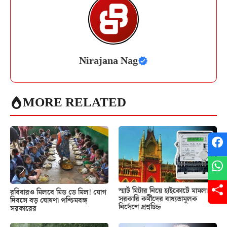
Nirajana Nag
MORE RELATED
স্মার্ট মিটার নিয়ে হাইকোর্টে মামলা!
রবিবারও মিলবে মিড ডে মিল! যোগ
সরকারি কর্মীদের বাধ্যতামূলক
দিবসে বড় ঘোষণা পশ্চিমবঙ্গ
নির্দেশে প্রশ্নচিহ্ন
সরকারের