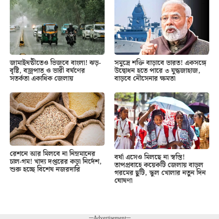
জামাইষষ্ঠীতেও ভিজবে বাংলা! ঝড়-
সমুদ্রে শক্তি বাড়াবে ভারত! একসঙ্গে
বৃষ্টি, বজ্রপাত ও ভারী বর্ষণের
উদ্বোধন হতে পারে ৩ যুদ্ধজাহাজ,
সতর্কতা একাধিক জেলায়
বাড়বে নৌসেনার ক্ষমতা
রেশনে আর মিলবে না নিম্নমানের
বর্ষা এসেও মিলছে না স্বস্তি!
চাল-গম! খাদ্য দপ্তরের কড়া নির্দেশ,
তাপপ্রবাহে কয়েকটি জেলায় বাড়ল
শুরু হচ্ছে বিশেষ নজরদারি
গরমের ছুটি, স্কুল খোলার নতুন দিন
ঘোষণা
---Advertisement---