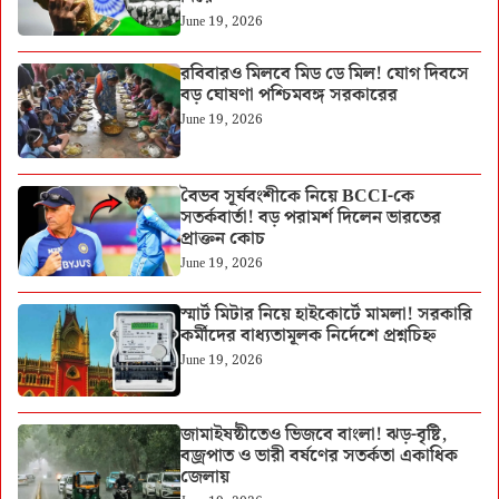
June 19, 2026
রবিবারও মিলবে মিড ডে মিল! যোগ দিবসে
বড় ঘোষণা পশ্চিমবঙ্গ সরকারের
June 19, 2026
বৈভব সূর্যবংশীকে নিয়ে BCCI-কে
সতর্কবার্তা! বড় পরামর্শ দিলেন ভারতের
প্রাক্তন কোচ
June 19, 2026
স্মার্ট মিটার নিয়ে হাইকোর্টে মামলা! সরকারি
কর্মীদের বাধ্যতামূলক নির্দেশে প্রশ্নচিহ্ন
June 19, 2026
জামাইষষ্ঠীতেও ভিজবে বাংলা! ঝড়-বৃষ্টি,
বজ্রপাত ও ভারী বর্ষণের সতর্কতা একাধিক
জেলায়