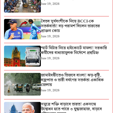
June 19, 2026
বৈভব সূর্যবংশীকে নিয়ে BCCI-কে
সতর্কবার্তা! বড় পরামর্শ দিলেন ভারতের
প্রাক্তন কোচ
June 19, 2026
স্মার্ট মিটার নিয়ে হাইকোর্টে মামলা! সরকারি
কর্মীদের বাধ্যতামূলক নির্দেশে প্রশ্নচিহ্ন
June 19, 2026
জামাইষষ্ঠীতেও ভিজবে বাংলা! ঝড়-বৃষ্টি,
বজ্রপাত ও ভারী বর্ষণের সতর্কতা একাধিক
জেলায়
June 19, 2026
সমুদ্রে শক্তি বাড়াবে ভারত! একসঙ্গে
উদ্বোধন হতে পারে ৩ যুদ্ধজাহাজ, বাড়বে