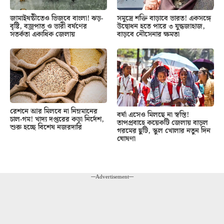
জামাইষষ্ঠীতেও ভিজবে বাংলা! ঝড়-
সমুদ্রে শক্তি বাড়াবে ভারত! একসঙ্গে
বৃষ্টি, বজ্রপাত ও ভারী বর্ষণের
উদ্বোধন হতে পারে ৩ যুদ্ধজাহাজ,
সতর্কতা একাধিক জেলায়
বাড়বে নৌসেনার ক্ষমতা
রেশনে আর মিলবে না নিম্নমানের
বর্ষা এসেও মিলছে না স্বস্তি!
চাল-গম! খাদ্য দপ্তরের কড়া নির্দেশ,
তাপপ্রবাহে কয়েকটি জেলায় বাড়ল
শুরু হচ্ছে বিশেষ নজরদারি
গরমের ছুটি, স্কুল খোলার নতুন দিন
ঘোষণা
---Advertisement---