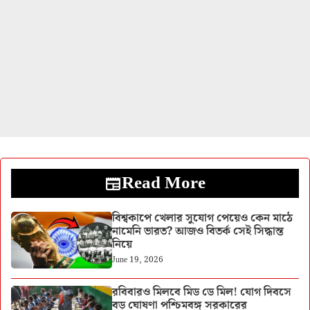
Read More
বিশ্বকাপে খেলার সুযোগ পেয়েও কেন মাঠে
নামেনি ভারত? আজও বিতর্ক সেই সিদ্ধান্ত
নিয়ে
June 19, 2026
রবিবারও মিলবে মিড ডে মিল! যোগ দিবসে
বড় ঘোষণা পশ্চিমবঙ্গ সরকারের