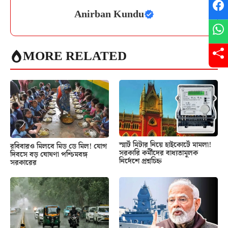
Anirban Kundu
MORE RELATED
স্মার্ট মিটার নিয়ে হাইকোর্টে মামলা!
রবিবারও মিলবে মিড ডে মিল! যোগ
সরকারি কর্মীদের বাধ্যতামূলক
দিবসে বড় ঘোষণা পশ্চিমবঙ্গ
নির্দেশে প্রশ্নচিহ্ন
সরকারের