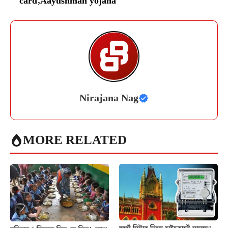
card
,
Aayushman yojana
Nirajana Nag
MORE RELATED