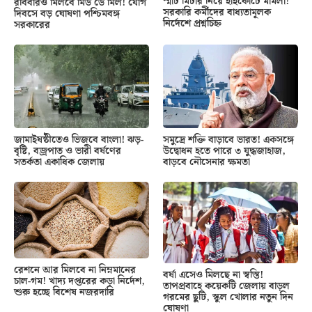
স্মার্ট মিটার নিয়ে হাইকোর্টে মামলা!
রবিবারও মিলবে মিড ডে মিল! যোগ
সরকারি কর্মীদের বাধ্যতামূলক
দিবসে বড় ঘোষণা পশ্চিমবঙ্গ
নির্দেশে প্রশ্নচিহ্ন
সরকারের
জামাইষষ্ঠীতেও ভিজবে বাংলা! ঝড়-
সমুদ্রে শক্তি বাড়াবে ভারত! একসঙ্গে
বৃষ্টি, বজ্রপাত ও ভারী বর্ষণের
উদ্বোধন হতে পারে ৩ যুদ্ধজাহাজ,
সতর্কতা একাধিক জেলায়
বাড়বে নৌসেনার ক্ষমতা
রেশনে আর মিলবে না নিম্নমানের
বর্ষা এসেও মিলছে না স্বস্তি!
চাল-গম! খাদ্য দপ্তরের কড়া নির্দেশ,
তাপপ্রবাহে কয়েকটি জেলায় বাড়ল
শুরু হচ্ছে বিশেষ নজরদারি
গরমের ছুটি, স্কুল খোলার নতুন দিন
ঘোষণা