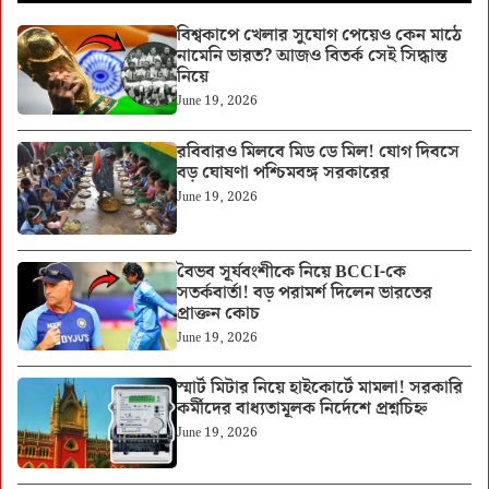
বিশ্বকাপে খেলার সুযোগ পেয়েও কেন মাঠে
নামেনি ভারত? আজও বিতর্ক সেই সিদ্ধান্ত
নিয়ে
June 19, 2026
রবিবারও মিলবে মিড ডে মিল! যোগ দিবসে
বড় ঘোষণা পশ্চিমবঙ্গ সরকারের
June 19, 2026
বৈভব সূর্যবংশীকে নিয়ে BCCI-কে
সতর্কবার্তা! বড় পরামর্শ দিলেন ভারতের
প্রাক্তন কোচ
June 19, 2026
স্মার্ট মিটার নিয়ে হাইকোর্টে মামলা! সরকারি
কর্মীদের বাধ্যতামূলক নির্দেশে প্রশ্নচিহ্ন
June 19, 2026