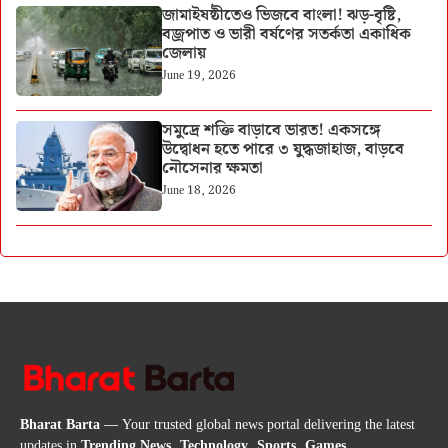
জামাইষষ্ঠীতেও ভিজবে বাংলা! ঝড়-বৃষ্টি,
বজ্রপাত ও ভারী বর্ষণের সতর্কতা একাধিক
জেলায়
June 19, 2026
সমুদ্রে শক্তি বাড়াবে ভারত! একসঙ্গে
উদ্বোধন হতে পারে ৩ যুদ্ধজাহাজ, বাড়বে
নৌসেনার ক্ষমতা
June 18, 2026
Bharat Barta
— Your trusted global news portal delivering the latest
updates in
Trending News, Technology, Sports, Games,