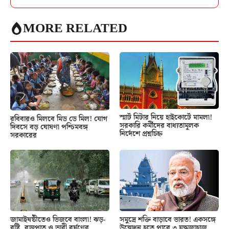
MORE RELATED
স্মার্ট মিটার নিয়ে হাইকোর্টে মামলা!
রবিবারও মিলবে মিড ডে মিল! যোগ
সরকারি কর্মীদের বাধ্যতামূলক
দিবসে বড় ঘোষণা পশ্চিমবঙ্গ
নির্দেশে প্রশ্নচিহ্ন
সরকারের
জামাইষষ্ঠীতেও ভিজবে বাংলা! ঝড়-
সমুদ্রে শক্তি বাড়াবে ভারত! একসঙ্গে
বৃষ্টি, বজ্রপাত ও ভারী বর্ষণের
উদ্বোধন হতে পারে ৩ যুদ্ধজাহাজ,