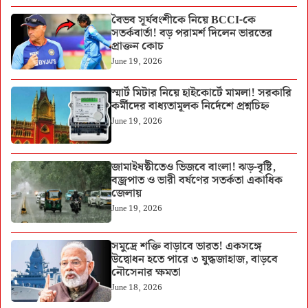
বৈভব সূর্যবংশীকে নিয়ে BCCI-কে
সতর্কবার্তা! বড় পরামর্শ দিলেন ভারতের
প্রাক্তন কোচ
June 19, 2026
স্মার্ট মিটার নিয়ে হাইকোর্টে মামলা! সরকারি
কর্মীদের বাধ্যতামূলক নির্দেশে প্রশ্নচিহ্ন
June 19, 2026
জামাইষষ্ঠীতেও ভিজবে বাংলা! ঝড়-বৃষ্টি,
বজ্রপাত ও ভারী বর্ষণের সতর্কতা একাধিক
জেলায়
June 19, 2026
সমুদ্রে শক্তি বাড়াবে ভারত! একসঙ্গে
উদ্বোধন হতে পারে ৩ যুদ্ধজাহাজ, বাড়বে
নৌসেনার ক্ষমতা
June 18, 2026