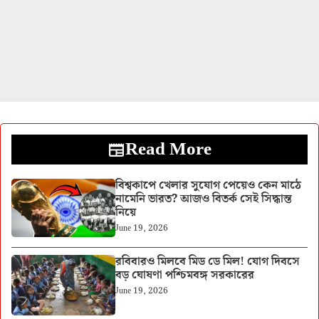
Read More
বিশ্বকাপে খেলার সুযোগ পেয়েও কেন মাঠে
নামেনি ভারত? আজও বিতর্ক সেই সিদ্ধান্ত
নিয়ে
June 19, 2026
রবিবারও মিলবে মিড ডে মিল! যোগ দিবসে
বড় ঘোষণা পশ্চিমবঙ্গ সরকারের
June 19, 2026