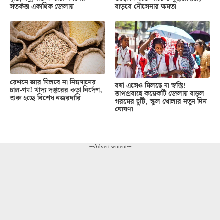
সতর্কতা একাধিক জেলায়
বাড়বে নৌসেনার ক্ষমতা
রেশনে আর মিলবে না নিম্নমানের
বর্ষা এসেও মিলছে না স্বস্তি!
চাল-গম! খাদ্য দপ্তরের কড়া নির্দেশ,
তাপপ্রবাহে কয়েকটি জেলায় বাড়ল
শুরু হচ্ছে বিশেষ নজরদারি
গরমের ছুটি, স্কুল খোলার নতুন দিন
ঘোষণা
---Advertisement---