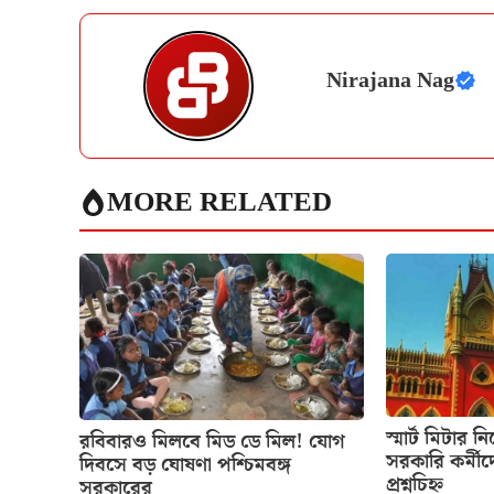
Nirajana Nag
MORE RELATED
স্মার্ট মিটার ন
রবিবারও মিলবে মিড ডে মিল! যোগ
সরকারি কর্মীদ
দিবসে বড় ঘোষণা পশ্চিমবঙ্গ
প্রশ্নচিহ্ন
সরকারের