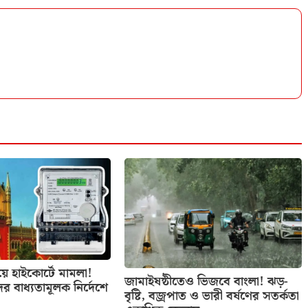
িয়ে হাইকোর্টে মামলা!
জামাইষষ্ঠীতেও ভিজবে বাংলা! ঝড়-
ের বাধ্যতামূলক নির্দেশে
বৃষ্টি, বজ্রপাত ও ভারী বর্ষণের সতর্কতা