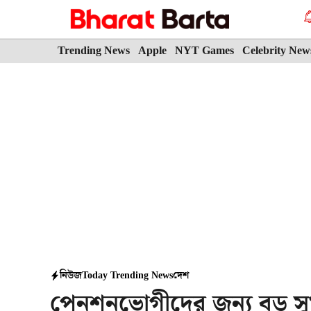
Skip
to
content
Trending News
Apple
NYT Games
Celebrity New
নিউজ
Today Trending News
দেশ
পেনশনভোগীদের জন্য বড় সুখব