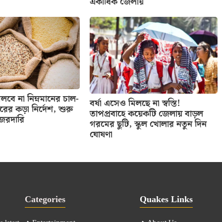
একাধিক জেলায়
বে না নিম্নমানের চাল-
বর্ষা এসেও মিলছে না স্বস্তি!
তরের কড়া নির্দেশ, শুরু
তাপপ্রবাহে কয়েকটি জেলায় বাড়ল
নজরদারি
গরমের ছুটি, স্কুল খোলার নতুন দিন
ঘোষণা
Categories
Quakes Links