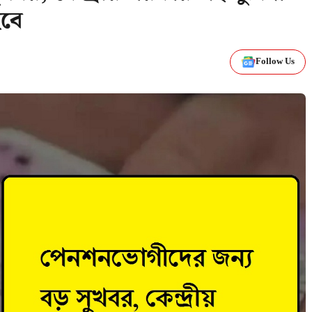
বে
Follow Us