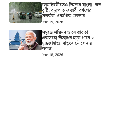
জামাইষষ্ঠীতেও ভিজবে বাংলা! ঝড়-
বৃষ্টি, বজ্রপাত ও ভারী বর্ষণের
সতর্কতা একাধিক জেলায়
June 19, 2026
সমুদ্রে শক্তি বাড়াবে ভারত!
একসঙ্গে উদ্বোধন হতে পারে ৩
যুদ্ধজাহাজ, বাড়বে নৌসেনার
ক্ষমতা
June 18, 2026