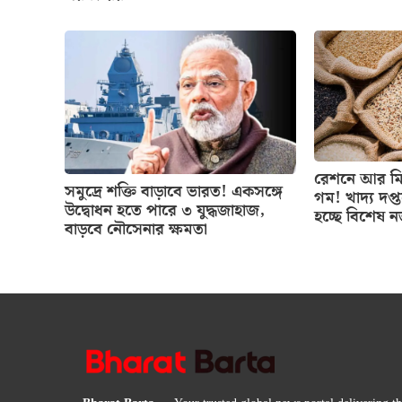
রেশনে আর মিল
সমুদ্রে শক্তি বাড়াবে ভারত! একসঙ্গে
গম! খাদ্য দপ্
উদ্বোধন হতে পারে ৩ যুদ্ধজাহাজ,
হচ্ছে বিশেষ 
বাড়বে নৌসেনার ক্ষমতা