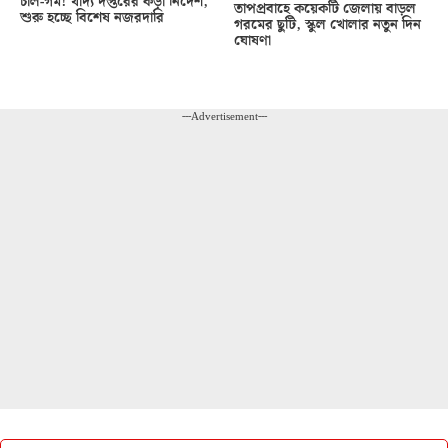
চাল-গম! খাদ্য দপ্তরের কড়া নির্দেশ,
তাপপ্রবাহে কয়েকটি জেলায় বাড়ল
শুরু হচ্ছে বিশেষ নজরদারি
গরমের ছুটি, স্কুল খোলার নতুন দিন
ঘোষণা
---Advertisement---