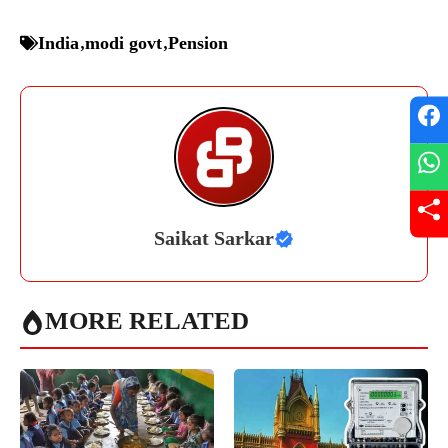
India
,
modi govt
,
Pension
Saikat Sarkar
MORE RELATED