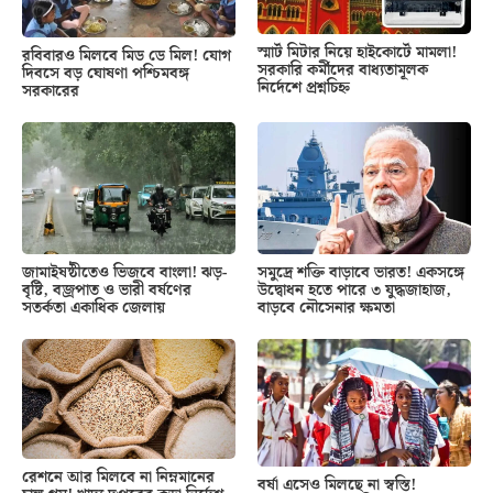
স্মার্ট মিটার নিয়ে হাইকোর্টে মামলা!
রবিবারও মিলবে মিড ডে মিল! যোগ
সরকারি কর্মীদের বাধ্যতামূলক
দিবসে বড় ঘোষণা পশ্চিমবঙ্গ
নির্দেশে প্রশ্নচিহ্ন
সরকারের
জামাইষষ্ঠীতেও ভিজবে বাংলা! ঝড়-
সমুদ্রে শক্তি বাড়াবে ভারত! একসঙ্গে
বৃষ্টি, বজ্রপাত ও ভারী বর্ষণের
উদ্বোধন হতে পারে ৩ যুদ্ধজাহাজ,
সতর্কতা একাধিক জেলায়
বাড়বে নৌসেনার ক্ষমতা
রেশনে আর মিলবে না নিম্নমানের
বর্ষা এসেও মিলছে না স্বস্তি!