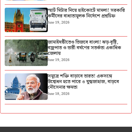
স্মার্ট মিটার নিয়ে হাইকোর্টে মামলা! সরকারি
কর্মীদের বাধ্যতামূলক নির্দেশে প্রশ্নচিহ্ন
June 19, 2026
জামাইষষ্ঠীতেও ভিজবে বাংলা! ঝড়-বৃষ্টি,
বজ্রপাত ও ভারী বর্ষণের সতর্কতা একাধিক
জেলায়
June 19, 2026
সমুদ্রে শক্তি বাড়াবে ভারত! একসঙ্গে
উদ্বোধন হতে পারে ৩ যুদ্ধজাহাজ, বাড়বে
নৌসেনার ক্ষমতা
June 18, 2026