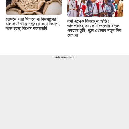
রেশনে আর মিলবে না নিম্নমানের
বর্ষা এসেও মিলছে না স্বস্তি!
চাল-গম! খাদ্য দপ্তরের কড়া নির্দেশ,
তাপপ্রবাহে কয়েকটি জেলায় বাড়ল
শুরু হচ্ছে বিশেষ নজরদারি
গরমের ছুটি, স্কুল খোলার নতুন দিন
ঘোষণা
---Advertisement---