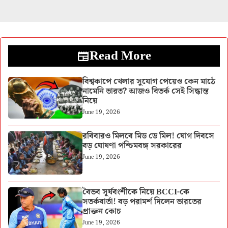
Read More
বিশ্বকাপে খেলার সুযোগ পেয়েও কেন মাঠে
নামেনি ভারত? আজও বিতর্ক সেই সিদ্ধান্ত
নিয়ে
June 19, 2026
রবিবারও মিলবে মিড ডে মিল! যোগ দিবসে
বড় ঘোষণা পশ্চিমবঙ্গ সরকারের
June 19, 2026
বৈভব সূর্যবংশীকে নিয়ে BCCI-কে
সতর্কবার্তা! বড় পরামর্শ দিলেন ভারতের
প্রাক্তন কোচ
June 19, 2026