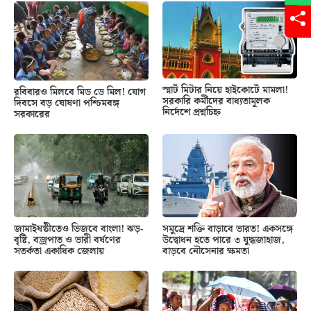
স্মার্ট মিটার নিয়ে হাইকোর্টে মামলা!
রবিবারও মিলবে মিড ডে মিল! যোগ
সরকারি কর্মীদের বাধ্যতামূলক
দিবসে বড় ঘোষণা পশ্চিমবঙ্গ
নির্দেশে প্রশ্নচিহ্ন
সরকারের
জামাইষষ্ঠীতেও ভিজবে বাংলা! ঝড়-
সমুদ্রে শক্তি বাড়াবে ভারত! একসঙ্গে
বৃষ্টি, বজ্রপাত ও ভারী বর্ষণের
উদ্বোধন হতে পারে ৩ যুদ্ধজাহাজ,
সতর্কতা একাধিক জেলায়
বাড়বে নৌসেনার ক্ষমতা