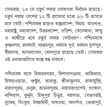
সোমবার, ১৩ মে চতুর্থ দফার লোকসভা নির্বাচন রয়েছে।
চতুর্থ দফায় দেশের ১০ টি রাজ্যের মধ্যে ৯৬ টি আসনে
হবে ভোট। পশ্চিমবঙ্গ ছাড়াও অন্ধ্রপ্রদেশ, বিহার, ঝাড়খণ্ড,
মহারাষ্ট্র, মধ্যপ্রদেশ, উত্তরপ্রদেশ, ওড়িশা, তেলেঙ্গানা, জম্মু
ও কাশ্মীরে হবে চতুর্থ দফার ভোটগ্রহণ। পশ্চিমবঙ্গে
কৃষ্ণনগর, রানাঘাট, বহরমপুর, বর্ধমান পূর্ব, বর্ধমান দূর্গাপুর,
বীরনগর, আসানসোল, বোলপুরে রয়েছে ভোট। সোমবার
এই এলাকাগুলিতে ব্যাঙ্ক বন্ধ থাকবে।
পশ্চিমবঙ্গ বাদে বিজয়নগরম, বিশাখাপত্তনম, কাকিনাডা,
বিজয়ওয়াড়া, গুন্টুর, আরাকু, শ্রীকাকুলাম, রাজামুন্দ্রি,
নারসাপুরম, এলুরু, আমলাপুরম, নারসারাওপেট, ওঙ্গোল,
নান্দিয়াল, কুর্নুল, হিন্দুপুর চিত্তুর, দরভাঙা, বেগুসরাই,
মুঙ্গের, সিংভূম, উজ্জয়িনী, খান্ডওয়া, জলগাঁও, কোরাপুট,