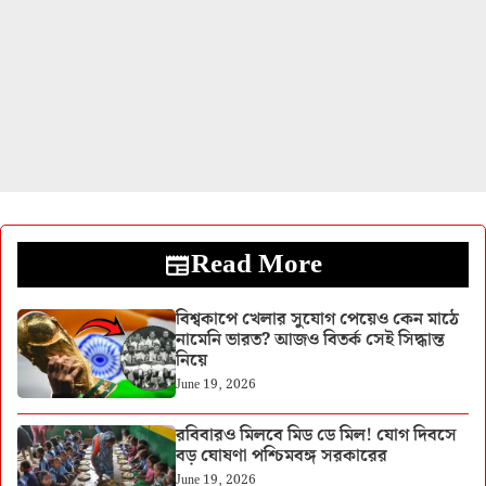
Read More
বিশ্বকাপে খেলার সুযোগ পেয়েও কেন মাঠে
নামেনি ভারত? আজও বিতর্ক সেই সিদ্ধান্ত
নিয়ে
June 19, 2026
রবিবারও মিলবে মিড ডে মিল! যোগ দিবসে
বড় ঘোষণা পশ্চিমবঙ্গ সরকারের
June 19, 2026