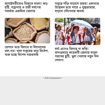
জামাইষষ্ঠীতেও ভিজবে বাংলা! ঝড়-
সমুদ্রে শক্তি বাড়াবে ভারত! একসঙ্গে
বৃষ্টি, বজ্রপাত ও ভারী বর্ষণের
উদ্বোধন হতে পারে ৩ যুদ্ধজাহাজ,
সতর্কতা একাধিক জেলায়
বাড়বে নৌসেনার ক্ষমতা
রেশনে আর মিলবে না নিম্নমানের
বর্ষা এসেও মিলছে না স্বস্তি!
চাল-গম! খাদ্য দপ্তরের কড়া নির্দেশ,
তাপপ্রবাহে কয়েকটি জেলায় বাড়ল
শুরু হচ্ছে বিশেষ নজরদারি
গরমের ছুটি, স্কুল খোলার নতুন দিন
ঘোষণা
---Advertisement---