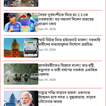
বৈভব সূর্যবংশীকে নিয়ে BCCI-কে
সতর্কবার্তা! বড় পরামর্শ দিলেন ভারতের
প্রাক্তন কোচ
June 19, 2026
স্মার্ট মিটার নিয়ে হাইকোর্টে মামলা! সরকারি
কর্মীদের বাধ্যতামূলক নির্দেশে প্রশ্নচিহ্ন
June 19, 2026
জামাইষষ্ঠীতেও ভিজবে বাংলা! ঝড়-বৃষ্টি,
বজ্রপাত ও ভারী বর্ষণের সতর্কতা একাধিক
জেলায়
June 19, 2026
সমুদ্রে শক্তি বাড়াবে ভারত! একসঙ্গে
উদ্বোধন হতে পারে ৩ যুদ্ধজাহাজ, বাড়বে
নৌসেনার ক্ষমতা