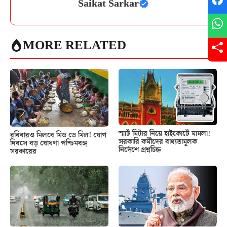
Saikat Sarkar
MORE RELATED
স্মার্ট মিটার নিয়ে হাইকোর্টে মামলা!
রবিবারও মিলবে মিড ডে মিল! যোগ
সরকারি কর্মীদের বাধ্যতামূলক
দিবসে বড় ঘোষণা পশ্চিমবঙ্গ
নির্দেশে প্রশ্নচিহ্ন
সরকারের