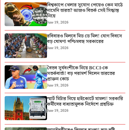
বিশ্বকাপে খেলার সুযোগ পেয়েও কেন মাঠে
নামেনি ভারত? আজও বিতর্ক সেই সিদ্ধান্ত
নিয়ে
June 19, 2026
রবিবারও মিলবে মিড ডে মিল! যোগ দিবসে
বড় ঘোষণা পশ্চিমবঙ্গ সরকারের
June 19, 2026
বৈভব সূর্যবংশীকে নিয়ে BCCI-কে
সতর্কবার্তা! বড় পরামর্শ দিলেন ভারতের
প্রাক্তন কোচ
June 19, 2026
স্মার্ট মিটার নিয়ে হাইকোর্টে মামলা! সরকারি
কর্মীদের বাধ্যতামূলক নির্দেশে প্রশ্নচিহ্ন
June 19, 2026