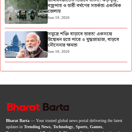
জামাইষষ্ঠীতেও ভিজবে বাংলা! ঝড়-বৃষ্টি,
বজ্রপাত ও ভারী বর্ষণের সতর্কতা একাধিক
জেলায়
June 19, 2026
সমুদ্রে শক্তি বাড়াবে ভারত! একসঙ্গে
উদ্বোধন হতে পারে ৩ যুদ্ধজাহাজ, বাড়বে
নৌসেনার ক্ষমতা
June 18, 2026
Bharat Barta
— Your trusted global news portal delivering the latest
updates in
Trending News, Technology, Sports, Games,