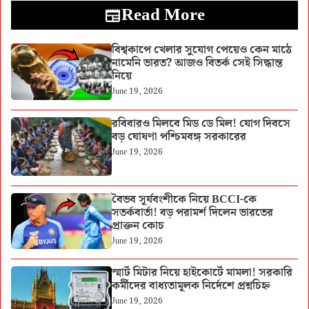
Read More
বিশ্বকাপে খেলার সুযোগ পেয়েও কেন মাঠে
নামেনি ভারত? আজও বিতর্ক সেই সিদ্ধান্ত
নিয়ে
June 19, 2026
রবিবারও মিলবে মিড ডে মিল! যোগ দিবসে
বড় ঘোষণা পশ্চিমবঙ্গ সরকারের
June 19, 2026
বৈভব সূর্যবংশীকে নিয়ে BCCI-কে
সতর্কবার্তা! বড় পরামর্শ দিলেন ভারতের
প্রাক্তন কোচ
June 19, 2026
স্মার্ট মিটার নিয়ে হাইকোর্টে মামলা! সরকারি
কর্মীদের বাধ্যতামূলক নির্দেশে প্রশ্নচিহ্ন
June 19, 2026