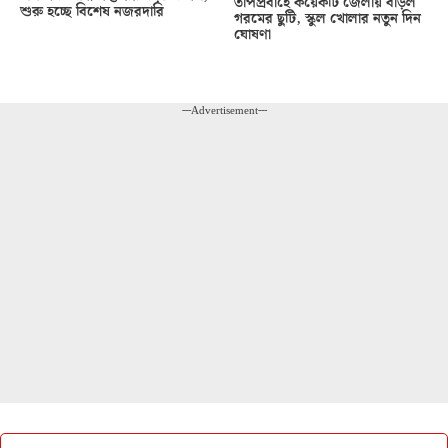
তাপপ্রবাহে কয়েকটি জেলায় বাড়ল
শুরু হচ্ছে বিশেষ নজরদারি
গরমের ছুটি, স্কুল খোলার নতুন দিন
ঘোষণা
---Advertisement---