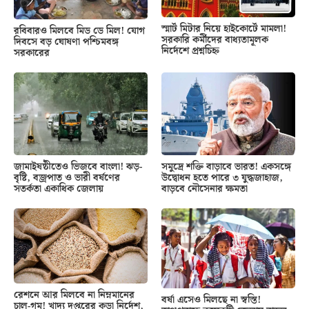
স্মার্ট মিটার নিয়ে হাইকোর্টে মামলা!
রবিবারও মিলবে মিড ডে মিল! যোগ
সরকারি কর্মীদের বাধ্যতামূলক
দিবসে বড় ঘোষণা পশ্চিমবঙ্গ
নির্দেশে প্রশ্নচিহ্ন
সরকারের
জামাইষষ্ঠীতেও ভিজবে বাংলা! ঝড়-
সমুদ্রে শক্তি বাড়াবে ভারত! একসঙ্গে
বৃষ্টি, বজ্রপাত ও ভারী বর্ষণের
উদ্বোধন হতে পারে ৩ যুদ্ধজাহাজ,
সতর্কতা একাধিক জেলায়
বাড়বে নৌসেনার ক্ষমতা
রেশনে আর মিলবে না নিম্নমানের
বর্ষা এসেও মিলছে না স্বস্তি!
চাল-গম! খাদ্য দপ্তরের কড়া নির্দেশ,