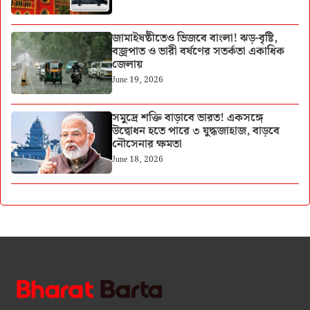
জামাইষষ্ঠীতেও ভিজবে বাংলা! ঝড়-বৃষ্টি,
বজ্রপাত ও ভারী বর্ষণের সতর্কতা একাধিক
জেলায়
June 19, 2026
সমুদ্রে শক্তি বাড়াবে ভারত! একসঙ্গে
উদ্বোধন হতে পারে ৩ যুদ্ধজাহাজ, বাড়বে
নৌসেনার ক্ষমতা
June 18, 2026