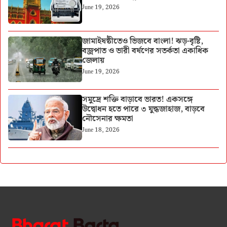
June 19, 2026
জামাইষষ্ঠীতেও ভিজবে বাংলা! ঝড়-বৃষ্টি,
বজ্রপাত ও ভারী বর্ষণের সতর্কতা একাধিক
জেলায়
June 19, 2026
সমুদ্রে শক্তি বাড়াবে ভারত! একসঙ্গে
উদ্বোধন হতে পারে ৩ যুদ্ধজাহাজ, বাড়বে
নৌসেনার ক্ষমতা
June 18, 2026