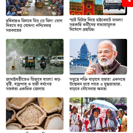
স্মার্ট মিটার নিয়ে হাইকোর্টে মামলা!
রবিবারও মিলবে মিড ডে মিল! যোগ
সরকারি কর্মীদের বাধ্যতামূলক
দিবসে বড় ঘোষণা পশ্চিমবঙ্গ
নির্দেশে প্রশ্নচিহ্ন
সরকারের
জামাইষষ্ঠীতেও ভিজবে বাংলা! ঝড়-
সমুদ্রে শক্তি বাড়াবে ভারত! একসঙ্গে
বৃষ্টি, বজ্রপাত ও ভারী বর্ষণের
উদ্বোধন হতে পারে ৩ যুদ্ধজাহাজ,
সতর্কতা একাধিক জেলায়
বাড়বে নৌসেনার ক্ষমতা