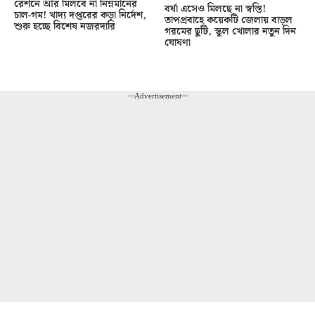
রেশনে আর মিলবে না নিম্নমানের
বর্ষা এসেও মিলছে না স্বস্তি!
চাল-গম! খাদ্য দপ্তরের কড়া নির্দেশ,
তাপপ্রবাহে কয়েকটি জেলায় বাড়ল
শুরু হচ্ছে বিশেষ নজরদারি
গরমের ছুটি, স্কুল খোলার নতুন দিন
ঘোষণা
---Advertisement---