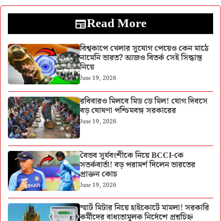
Read More
বিশ্বকাপে খেলার সুযোগ পেয়েও কেন মাঠে
নামেনি ভারত? আজও বিতর্ক সেই সিদ্ধান্ত
নিয়ে
June 19, 2026
রবিবারও মিলবে মিড ডে মিল! যোগ দিবসে
বড় ঘোষণা পশ্চিমবঙ্গ সরকারের
June 19, 2026
বৈভব সূর্যবংশীকে নিয়ে BCCI-কে
সতর্কবার্তা! বড় পরামর্শ দিলেন ভারতের
প্রাক্তন কোচ
June 19, 2026
স্মার্ট মিটার নিয়ে হাইকোর্টে মামলা! সরকারি
কর্মীদের বাধ্যতামূলক নির্দেশে প্রশ্নচিহ্ন