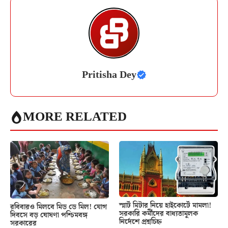
Pritisha Dey
MORE RELATED
স্মার্ট মিটার নিয়ে হাইকোর্টে মামলা!
রবিবারও মিলবে মিড ডে মিল! যোগ
সরকারি কর্মীদের বাধ্যতামূলক
দিবসে বড় ঘোষণা পশ্চিমবঙ্গ
নির্দেশে প্রশ্নচিহ্ন
সরকারের