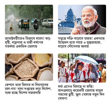
জামাইষষ্ঠীতেও ভিজবে বাংলা! ঝড়-
সমুদ্রে শক্তি বাড়াবে ভারত! একসঙ্গে
বৃষ্টি, বজ্রপাত ও ভারী বর্ষণের
উদ্বোধন হতে পারে ৩ যুদ্ধজাহাজ,
সতর্কতা একাধিক জেলায়
বাড়বে নৌসেনার ক্ষমতা
রেশনে আর মিলবে না নিম্নমানের
বর্ষা এসেও মিলছে না স্বস্তি!
চাল-গম! খাদ্য দপ্তরের কড়া নির্দেশ,
তাপপ্রবাহে কয়েকটি জেলায় বাড়ল
শুরু হচ্ছে বিশেষ নজরদারি
গরমের ছুটি, স্কুল খোলার নতুন দিন
ঘোষণা