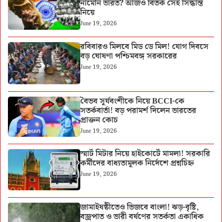
নামেনি ভারত? আজও বিতর্ক সেই সিদ্ধান্ত
নিয়ে
June 19, 2026
রবিবারও মিলবে মিড ডে মিল! যোগ দিবসে
বড় ঘোষণা পশ্চিমবঙ্গ সরকারের
June 19, 2026
বৈভব সূর্যবংশীকে নিয়ে BCCI-কে
সতর্কবার্তা! বড় পরামর্শ দিলেন ভারতের
প্রাক্তন কোচ
June 19, 2026
স্মার্ট মিটার নিয়ে হাইকোর্টে মামলা! সরকারি
কর্মীদের বাধ্যতামূলক নির্দেশে প্রশ্নচিহ্ন
June 19, 2026
জামাইষষ্ঠীতেও ভিজবে বাংলা! ঝড়-বৃষ্টি,
বজ্রপাত ও ভারী বর্ষণের সতর্কতা একাধিক