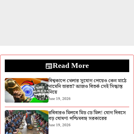
Read More
বিশ্বকাপে খেলার সুযোগ পেয়েও কেন মাঠে
নামেনি ভারত? আজও বিতর্ক সেই সিদ্ধান্ত
নিয়ে
June 19, 2026
রবিবারও মিলবে মিড ডে মিল! যোগ দিবসে
বড় ঘোষণা পশ্চিমবঙ্গ সরকারের
June 19, 2026