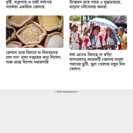
বৃষ্টি, বজ্রপাত ও ভারী বর্ষণের
উদ্বোধন হতে পারে ৩ যুদ্ধজাহাজ,
সতর্কতা একাধিক জেলায়
বাড়বে নৌসেনার ক্ষমতা
রেশনে আর মিলবে না নিম্নমানের
বর্ষা এসেও মিলছে না স্বস্তি!
চাল-গম! খাদ্য দপ্তরের কড়া নির্দেশ,
তাপপ্রবাহে কয়েকটি জেলায় বাড়ল
শুরু হচ্ছে বিশেষ নজরদারি
গরমের ছুটি, স্কুল খোলার নতুন দিন
ঘোষণা
---Advertisement---