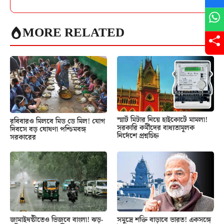
MORE RELATED
স্মার্ট মিটার নিয়ে হাইকোর্টে মামলা!
রবিবারও মিলবে মিড ডে মিল! যোগ
সরকারি কর্মীদের বাধ্যতামূলক
দিবসে বড় ঘোষণা পশ্চিমবঙ্গ
নির্দেশে প্রশ্নচিহ্ন
সরকারের
জামাইষষ্ঠীতেও ভিজবে বাংলা! ঝড়-
সমুদ্রে শক্তি বাড়াবে ভারত! একসঙ্গে