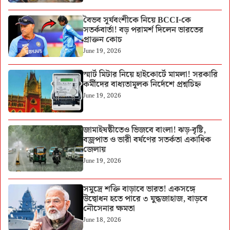
বৈভব সূর্যবংশীকে নিয়ে BCCI-কে
সতর্কবার্তা! বড় পরামর্শ দিলেন ভারতের
প্রাক্তন কোচ
June 19, 2026
স্মার্ট মিটার নিয়ে হাইকোর্টে মামলা! সরকারি
কর্মীদের বাধ্যতামূলক নির্দেশে প্রশ্নচিহ্ন
June 19, 2026
জামাইষষ্ঠীতেও ভিজবে বাংলা! ঝড়-বৃষ্টি,
বজ্রপাত ও ভারী বর্ষণের সতর্কতা একাধিক
জেলায়
June 19, 2026
সমুদ্রে শক্তি বাড়াবে ভারত! একসঙ্গে
উদ্বোধন হতে পারে ৩ যুদ্ধজাহাজ, বাড়বে
নৌসেনার ক্ষমতা
June 18, 2026