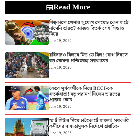
Read More
বিশ্বকাপে খেলার সুযোগ পেয়েও কেন মাঠে
নামেনি ভারত? আজও বিতর্ক সেই সিদ্ধান্ত
নিয়ে
June 19, 2026
রবিবারও মিলবে মিড ডে মিল! যোগ দিবসে
বড় ঘোষণা পশ্চিমবঙ্গ সরকারের
June 19, 2026
বৈভব সূর্যবংশীকে নিয়ে BCCI-কে
সতর্কবার্তা! বড় পরামর্শ দিলেন ভারতের
প্রাক্তন কোচ
June 19, 2026
স্মার্ট মিটার নিয়ে হাইকোর্টে মামলা! সরকারি
কর্মীদের বাধ্যতামূলক নির্দেশে প্রশ্নচিহ্ন
June 19, 2026