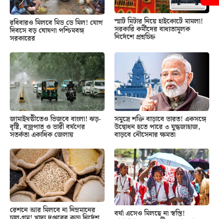
স্মার্ট মিটার নিয়ে হাইকোর্টে মামলা!
রবিবারও মিলবে মিড ডে মিল! যোগ
সরকারি কর্মীদের বাধ্যতামূলক
দিবসে বড় ঘোষণা পশ্চিমবঙ্গ
নির্দেশে প্রশ্নচিহ্ন
সরকারের
জামাইষষ্ঠীতেও ভিজবে বাংলা! ঝড়-
সমুদ্রে শক্তি বাড়াবে ভারত! একসঙ্গে
বৃষ্টি, বজ্রপাত ও ভারী বর্ষণের
উদ্বোধন হতে পারে ৩ যুদ্ধজাহাজ,
সতর্কতা একাধিক জেলায়
বাড়বে নৌসেনার ক্ষমতা
রেশনে আর মিলবে না নিম্নমানের
বর্ষা এসেও মিলছে না স্বস্তি!
চাল-গম! খাদ্য দপ্তরের কড়া নির্দেশ,