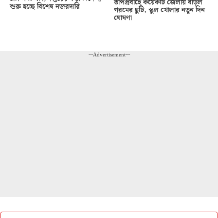
তাপপ্রবাহে কয়েকটি জেলায় বাড়ল
শুরু হচ্ছে বিশেষ নজরদারি
গরমের ছুটি, স্কুল খোলার নতুন দিন
ঘোষণা
---Advertisement---