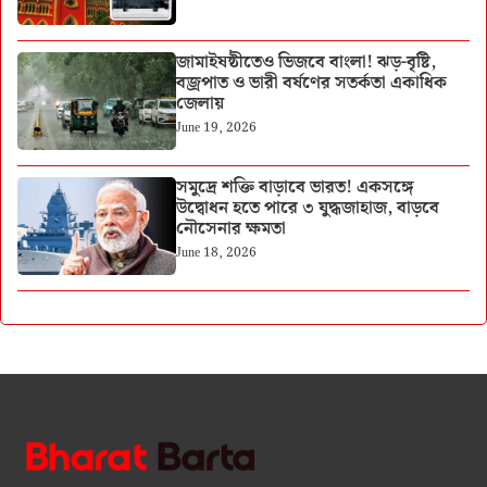
জামাইষষ্ঠীতেও ভিজবে বাংলা! ঝড়-বৃষ্টি,
বজ্রপাত ও ভারী বর্ষণের সতর্কতা একাধিক
জেলায়
June 19, 2026
সমুদ্রে শক্তি বাড়াবে ভারত! একসঙ্গে
উদ্বোধন হতে পারে ৩ যুদ্ধজাহাজ, বাড়বে
নৌসেনার ক্ষমতা
June 18, 2026