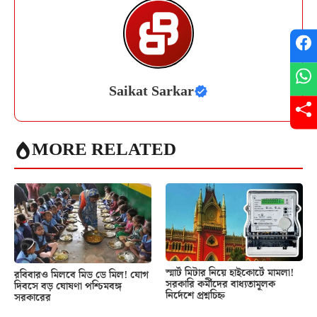
Saikat Sarkar
MORE RELATED
স্মার্ট মিটার নিয়ে হাইকোর্টে মামলা!
রবিবারও মিলবে মিড ডে মিল! যোগ
সরকারি কর্মীদের বাধ্যতামূলক
দিবসে বড় ঘোষণা পশ্চিমবঙ্গ
নির্দেশে প্রশ্নচিহ্ন
সরকারের