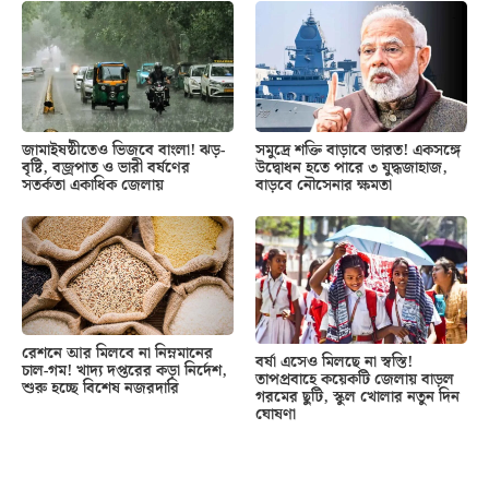
জামাইষষ্ঠীতেও ভিজবে বাংলা! ঝড়-
সমুদ্রে শক্তি বাড়াবে ভারত! একসঙ্গে
বৃষ্টি, বজ্রপাত ও ভারী বর্ষণের
উদ্বোধন হতে পারে ৩ যুদ্ধজাহাজ,
সতর্কতা একাধিক জেলায়
বাড়বে নৌসেনার ক্ষমতা
রেশনে আর মিলবে না নিম্নমানের
বর্ষা এসেও মিলছে না স্বস্তি!
চাল-গম! খাদ্য দপ্তরের কড়া নির্দেশ,
তাপপ্রবাহে কয়েকটি জেলায় বাড়ল
শুরু হচ্ছে বিশেষ নজরদারি
গরমের ছুটি, স্কুল খোলার নতুন দিন
ঘোষণা