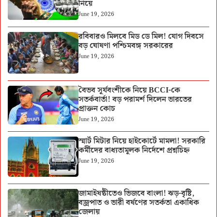
নিয়ে
June 19, 2026
রবিবারও মিলবে মিড ডে মিল! যোগ দিবসে
বড় ঘোষণা পশ্চিমবঙ্গ সরকারের
June 19, 2026
বৈভব সূর্যবংশীকে নিয়ে BCCI-কে
সতর্কবার্তা! বড় পরামর্শ দিলেন ভারতের
প্রাক্তন কোচ
June 19, 2026
স্মার্ট মিটার নিয়ে হাইকোর্টে মামলা! সরকারি
কর্মীদের বাধ্যতামূলক নির্দেশে প্রশ্নচিহ্ন
June 19, 2026
জামাইষষ্ঠীতেও ভিজবে বাংলা! ঝড়-বৃষ্টি,
বজ্রপাত ও ভারী বর্ষণের সতর্কতা একাধিক
জেলায়