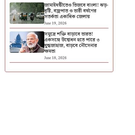
জামাইষষ্ঠীতেও ভিজবে বাংলা! ঝড়-
বৃষ্টি, বজ্রপাত ও ভারী বর্ষণের
সতর্কতা একাধিক জেলায়
June 19, 2026
সমুদ্রে শক্তি বাড়াবে ভারত!
একসঙ্গে উদ্বোধন হতে পারে ৩
যুদ্ধজাহাজ, বাড়বে নৌসেনার
ক্ষমতা
June 18, 2026