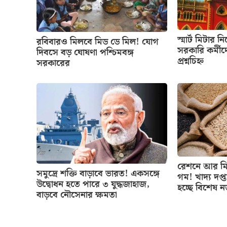
স্মার্ট মিটার ন
রবিবারও মিলবে মিড ডে মিল! যোগ
সরকারি কর্মীদ
দিবসে বড় ঘোষণা পশ্চিমবঙ্গ
প্রশ্নচিহ্ন
সরকারের
রেশনে আর মিল
সমুদ্রে শক্তি বাড়াবে ভারত! একসঙ্গে
গম! খাদ্য দপ্
উদ্বোধন হতে পারে ৩ যুদ্ধজাহাজ,
হচ্ছে বিশেষ 
বাড়বে নৌসেনার ক্ষমতা