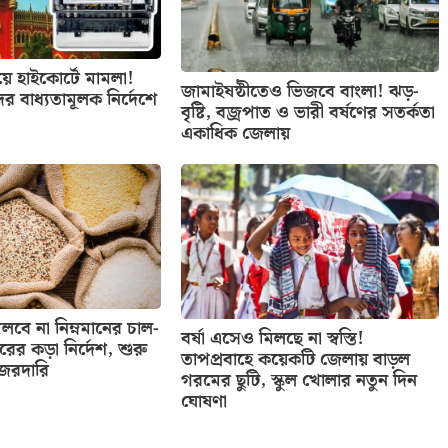
িয়ে হাইকোর্টে মামলা!
জামাইষষ্ঠীতেও ভিজবে বাংলা! ঝড়-
ের বাধ্যতামূলক নির্দেশে
বৃষ্টি, বজ্রপাত ও ভারী বর্ষণের সতর্কতা
একাধিক জেলায়
বে না নিম্নমানের চাল-
বর্ষা এসেও মিলছে না স্বস্তি!
তরের কড়া নির্দেশ, শুরু
তাপপ্রবাহে কয়েকটি জেলায় বাড়ল
নজরদারি
গরমের ছুটি, স্কুল খোলার নতুন দিন
ঘোষণা