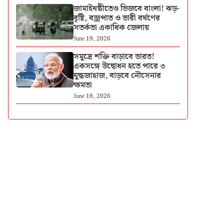
জামাইষষ্ঠীতেও ভিজবে বাংলা! ঝড়-
বৃষ্টি, বজ্রপাত ও ভারী বর্ষণের
সতর্কতা একাধিক জেলায়
June 19, 2026
সমুদ্রে শক্তি বাড়াবে ভারত!
একসঙ্গে উদ্বোধন হতে পারে ৩
যুদ্ধজাহাজ, বাড়বে নৌসেনার
ক্ষমতা
June 18, 2026