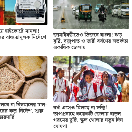
িয়ে হাইকোর্টে মামলা!
জামাইষষ্ঠীতেও ভিজবে বাংলা! ঝড়-
ের বাধ্যতামূলক নির্দেশে
বৃষ্টি, বজ্রপাত ও ভারী বর্ষণের সতর্কতা
একাধিক জেলায়
বে না নিম্নমানের চাল-
বর্ষা এসেও মিলছে না স্বস্তি!
তরের কড়া নির্দেশ, শুরু
তাপপ্রবাহে কয়েকটি জেলায় বাড়ল
নজরদারি
গরমের ছুটি, স্কুল খোলার নতুন দিন
ঘোষণা