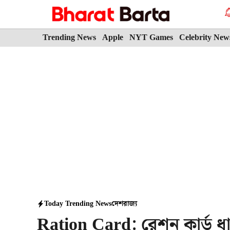
Skip
to
content
Trending News
Apple
NYT Games
Celebrity New
Today Trending News
দেশ
রাজ্য
Ration Card: রেশন কার্ড ধ