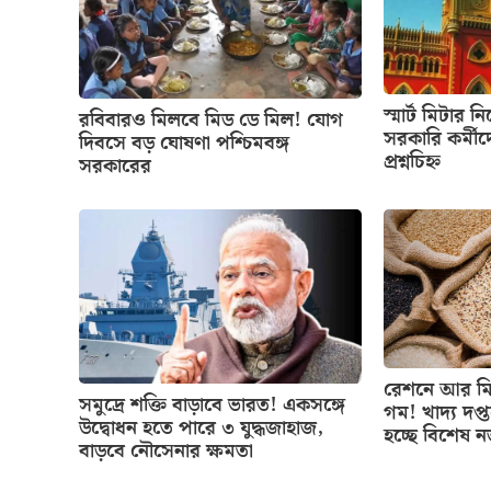
স্মার্ট মিটার ন
রবিবারও মিলবে মিড ডে মিল! যোগ
সরকারি কর্মীদ
দিবসে বড় ঘোষণা পশ্চিমবঙ্গ
প্রশ্নচিহ্ন
সরকারের
রেশনে আর মিল
সমুদ্রে শক্তি বাড়াবে ভারত! একসঙ্গে
গম! খাদ্য দপ্
উদ্বোধন হতে পারে ৩ যুদ্ধজাহাজ,
হচ্ছে বিশেষ 
বাড়বে নৌসেনার ক্ষমতা