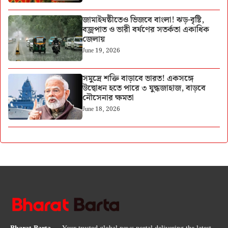
জামাইষষ্ঠীতেও ভিজবে বাংলা! ঝড়-বৃষ্টি,
বজ্রপাত ও ভারী বর্ষণের সতর্কতা একাধিক
জেলায়
June 19, 2026
সমুদ্রে শক্তি বাড়াবে ভারত! একসঙ্গে
উদ্বোধন হতে পারে ৩ যুদ্ধজাহাজ, বাড়বে
নৌসেনার ক্ষমতা
June 18, 2026