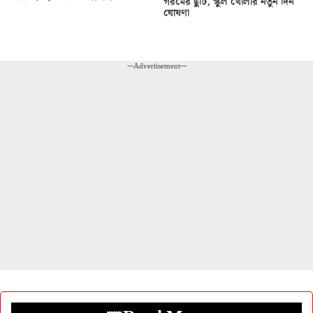
গরমের ছুটি, স্কুল খোলার নতুন দিন
ঘোষণা
---Advertisement---