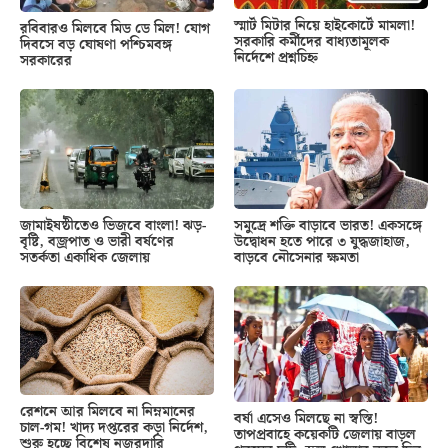
স্মার্ট মিটার নিয়ে হাইকোর্টে মামলা!
রবিবারও মিলবে মিড ডে মিল! যোগ
সরকারি কর্মীদের বাধ্যতামূলক
দিবসে বড় ঘোষণা পশ্চিমবঙ্গ
নির্দেশে প্রশ্নচিহ্ন
সরকারের
জামাইষষ্ঠীতেও ভিজবে বাংলা! ঝড়-
সমুদ্রে শক্তি বাড়াবে ভারত! একসঙ্গে
বৃষ্টি, বজ্রপাত ও ভারী বর্ষণের
উদ্বোধন হতে পারে ৩ যুদ্ধজাহাজ,
সতর্কতা একাধিক জেলায়
বাড়বে নৌসেনার ক্ষমতা
রেশনে আর মিলবে না নিম্নমানের
বর্ষা এসেও মিলছে না স্বস্তি!
চাল-গম! খাদ্য দপ্তরের কড়া নির্দেশ,
তাপপ্রবাহে কয়েকটি জেলায় বাড়ল
শুরু হচ্ছে বিশেষ নজরদারি