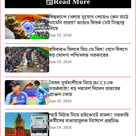
Read More
বিশ্বকাপে খেলার সুযোগ পেয়েও কেন মাঠে
নামেনি ভারত? আজও বিতর্ক সেই সিদ্ধান্ত
নিয়ে
June 19, 2026
রবিবারও মিলবে মিড ডে মিল! যোগ দিবসে
বড় ঘোষণা পশ্চিমবঙ্গ সরকারের
June 19, 2026
বৈভব সূর্যবংশীকে নিয়ে BCCI-কে
সতর্কবার্তা! বড় পরামর্শ দিলেন ভারতের
প্রাক্তন কোচ
June 19, 2026
স্মার্ট মিটার নিয়ে হাইকোর্টে মামলা! সরকারি
কর্মীদের বাধ্যতামূলক নির্দেশে প্রশ্নচিহ্ন
June 19, 2026