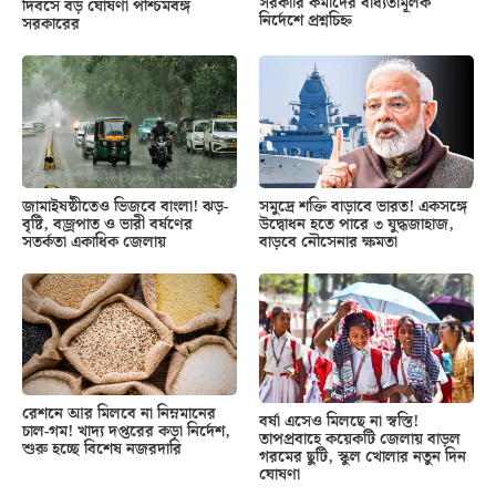
সরকারি কর্মীদের বাধ্যতামূলক
দিবসে বড় ঘোষণা পশ্চিমবঙ্গ
নির্দেশে প্রশ্নচিহ্ন
সরকারের
জামাইষষ্ঠীতেও ভিজবে বাংলা! ঝড়-
সমুদ্রে শক্তি বাড়াবে ভারত! একসঙ্গে
বৃষ্টি, বজ্রপাত ও ভারী বর্ষণের
উদ্বোধন হতে পারে ৩ যুদ্ধজাহাজ,
সতর্কতা একাধিক জেলায়
বাড়বে নৌসেনার ক্ষমতা
রেশনে আর মিলবে না নিম্নমানের
বর্ষা এসেও মিলছে না স্বস্তি!
চাল-গম! খাদ্য দপ্তরের কড়া নির্দেশ,
তাপপ্রবাহে কয়েকটি জেলায় বাড়ল
শুরু হচ্ছে বিশেষ নজরদারি
গরমের ছুটি, স্কুল খোলার নতুন দিন
ঘোষণা