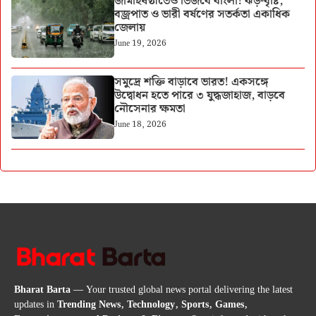
জামাইষষ্ঠীতেও ভিজবে বাংলা! ঝড়-বৃষ্টি,
বজ্রপাত ও ভারী বর্ষণের সতর্কতা একাধিক
জেলায়
June 19, 2026
সমুদ্রে শক্তি বাড়াবে ভারত! একসঙ্গে
উদ্বোধন হতে পারে ৩ যুদ্ধজাহাজ, বাড়বে
নৌসেনার ক্ষমতা
June 18, 2026
Bharat Barta
— Your trusted global news portal delivering the latest
updates in
Trending News, Technology, Sports, Games,