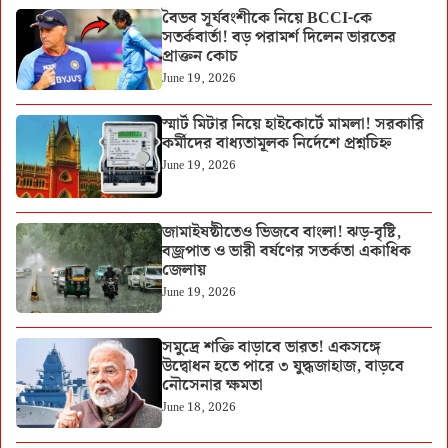
বৈভব সূর্যবংশীকে নিয়ে BCCI-কে
সতর্কবার্তা! বড় পরামর্শ দিলেন ভারতের
প্রাক্তন কোচ
June 19, 2026
স্মার্ট মিটার নিয়ে হাইকোর্টে মামলা! সরকারি
কর্মীদের বাধ্যতামূলক নির্দেশে প্রশ্নচিহ্ন
June 19, 2026
জামাইষষ্ঠীতেও ভিজবে বাংলা! ঝড়-বৃষ্টি,
বজ্রপাত ও ভারী বর্ষণের সতর্কতা একাধিক
জেলায়
June 19, 2026
সমুদ্রে শক্তি বাড়াবে ভারত! একসঙ্গে
উদ্বোধন হতে পারে ৩ যুদ্ধজাহাজ, বাড়বে
নৌসেনার ক্ষমতা
June 18, 2026