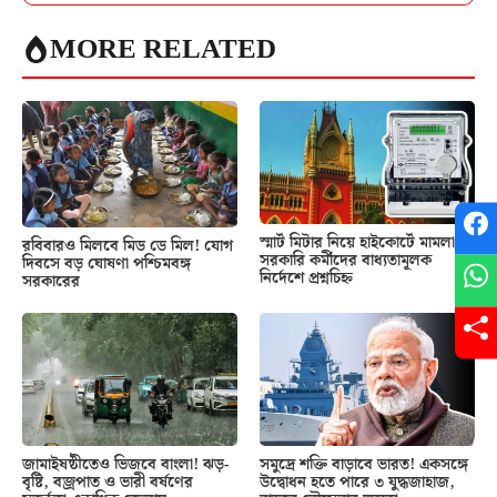
MORE RELATED
স্মার্ট মিটার নিয়ে হাইকোর্টে মামলা!
রবিবারও মিলবে মিড ডে মিল! যোগ
সরকারি কর্মীদের বাধ্যতামূলক
দিবসে বড় ঘোষণা পশ্চিমবঙ্গ
নির্দেশে প্রশ্নচিহ্ন
সরকারের
জামাইষষ্ঠীতেও ভিজবে বাংলা! ঝড়-
সমুদ্রে শক্তি বাড়াবে ভারত! একসঙ্গে
বৃষ্টি, বজ্রপাত ও ভারী বর্ষণের
উদ্বোধন হতে পারে ৩ যুদ্ধজাহাজ,