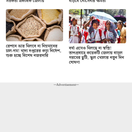
সতর্কতা একাধিক জেলায়
বাড়বে নৌসেনার ক্ষমতা
রেশনে আর মিলবে না নিম্নমানের
বর্ষা এসেও মিলছে না স্বস্তি!
চাল-গম! খাদ্য দপ্তরের কড়া নির্দেশ,
তাপপ্রবাহে কয়েকটি জেলায় বাড়ল
শুরু হচ্ছে বিশেষ নজরদারি
গরমের ছুটি, স্কুল খোলার নতুন দিন
ঘোষণা
---Advertisement---