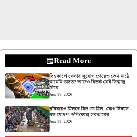
Read More
বিশ্বকাপে খেলার সুযোগ পেয়েও কেন মাঠে
নামেনি ভারত? আজও বিতর্ক সেই সিদ্ধান্ত
নিয়ে
June 19, 2026
রবিবারও মিলবে মিড ডে মিল! যোগ দিবসে
বড় ঘোষণা পশ্চিমবঙ্গ সরকারের
June 19, 2026