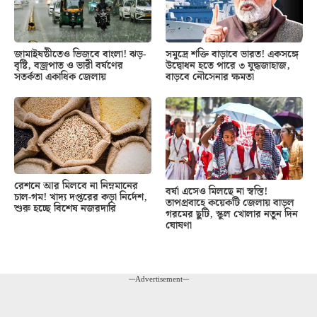
জামাইষষ্ঠীতেও ভিজবে বাংলা! ঝড়-
সমুদ্রে শক্তি বাড়াবে ভারত! একসঙ্গে
বৃষ্টি, বজ্রপাত ও ভারী বর্ষণের
উদ্বোধন হতে পারে ৩ যুদ্ধজাহাজ,
সতর্কতা একাধিক জেলায়
বাড়বে নৌসেনার ক্ষমতা
রেশনে আর মিলবে না নিম্নমানের
বর্ষা এসেও মিলছে না স্বস্তি!
চাল-গম! খাদ্য দপ্তরের কড়া নির্দেশ,
তাপপ্রবাহে কয়েকটি জেলায় বাড়ল
শুরু হচ্ছে বিশেষ নজরদারি
গরমের ছুটি, স্কুল খোলার নতুন দিন
ঘোষণা
---Advertisement---