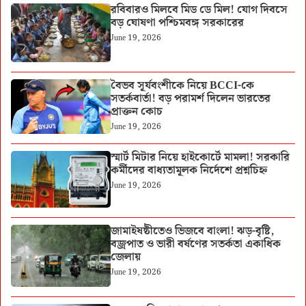
রবিবারও মিলবে মিড ডে মিল! যোগ দিবসে
বড় ঘোষণা পশ্চিমবঙ্গ সরকারের
June 19, 2026
বৈভব সূর্যবংশীকে নিয়ে BCCI-কে
সতর্কবার্তা! বড় পরামর্শ দিলেন ভারতের
প্রাক্তন কোচ
June 19, 2026
স্মার্ট মিটার নিয়ে হাইকোর্টে মামলা! সরকারি
কর্মীদের বাধ্যতামূলক নির্দেশে প্রশ্নচিহ্ন
June 19, 2026
জামাইষষ্ঠীতেও ভিজবে বাংলা! ঝড়-বৃষ্টি,
বজ্রপাত ও ভারী বর্ষণের সতর্কতা একাধিক
জেলায়
June 19, 2026