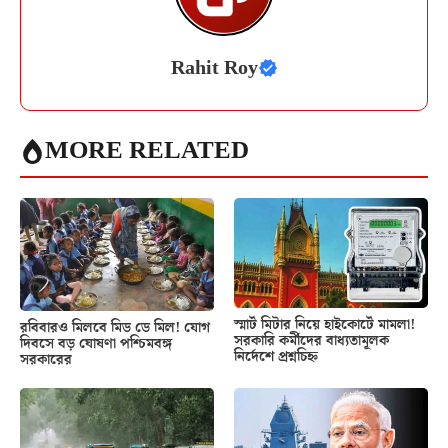
Rahit Roy
MORE RELATED
স্মার্ট মিটার নিয়ে হাইকোর্টে মামলা!
রবিবারও মিলবে মিড ডে মিল! যোগ
সরকারি কর্মীদের বাধ্যতামূলক
দিবসে বড় ঘোষণা পশ্চিমবঙ্গ
নির্দেশে প্রশ্নচিহ্ন
সরকারের