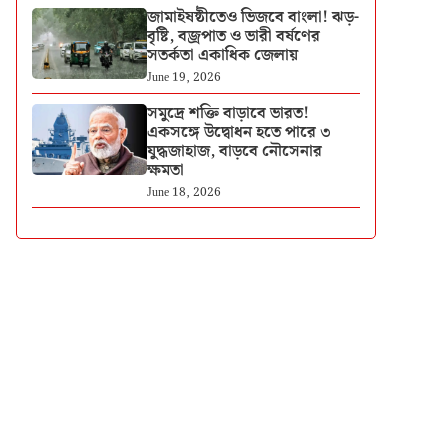
জামাইষষ্ঠীতেও ভিজবে বাংলা! ঝড়-
বৃষ্টি, বজ্রপাত ও ভারী বর্ষণের
সতর্কতা একাধিক জেলায়
June 19, 2026
সমুদ্রে শক্তি বাড়াবে ভারত!
একসঙ্গে উদ্বোধন হতে পারে ৩
যুদ্ধজাহাজ, বাড়বে নৌসেনার
ক্ষমতা
June 18, 2026