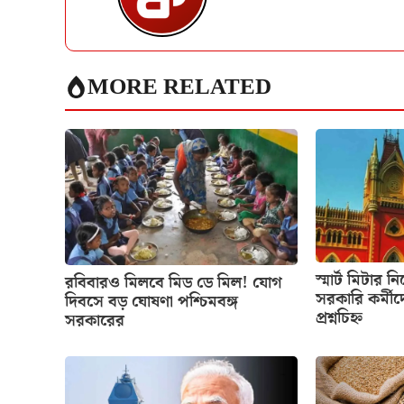
MORE RELATED
স্মার্ট মিটার ন
রবিবারও মিলবে মিড ডে মিল! যোগ
সরকারি কর্মীদ
দিবসে বড় ঘোষণা পশ্চিমবঙ্গ
প্রশ্নচিহ্ন
সরকারের