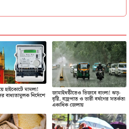
িয়ে হাইকোর্টে মামলা!
জামাইষষ্ঠীতেও ভিজবে বাংলা! ঝড়-
ের বাধ্যতামূলক নির্দেশে
বৃষ্টি, বজ্রপাত ও ভারী বর্ষণের সতর্কতা
একাধিক জেলায়