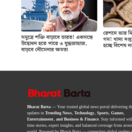
রেশনে আর মিল
সমুদ্রে শক্তি বাড়াবে ভারত! একসঙ্গে
গম! খাদ্য দপ্
উদ্বোধন হতে পারে ৩ যুদ্ধজাহাজ,
হচ্ছে বিশেষ 
বাড়বে নৌসেনার ক্ষমতা
Bharat Barta
— Your trusted global news portal delivering the
updates in
Trending News, Technology, Sports, Games,
Entertainment, and Business & Finance
. Stay informed wit
time stories, expert insights, and balanced coverage from arou
world. Powered by Bharat Barta — connecting global readers 