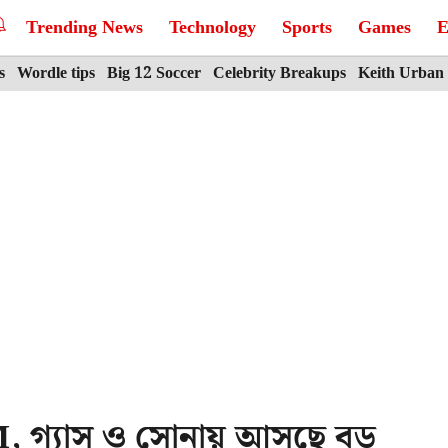
Trending News
Technology
Sports
Games
E
s
Wordle tips
Big 12 Soccer
Celebrity Breakups
Keith Urban
TM, গ্যাস ও সোনায় আসছে বড়