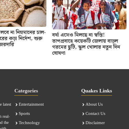
বে না নিম্নমানের চাল-
বর্ষা এসেও মিলছে না স্বস্তি!
তরের কড়া নির্দেশ, শুরু
তাপপ্রবাহে কয়েকটি জেলায় বাড়ল
নজরদারি
গরমের ছুটি, স্কুল খোলার নতুন দিন
ঘোষণা
Categories
Quakes Links
Entertainment
About Us
 latest
Sports
Contact Us
h real-
nd the
Technology
Disclaimer
with