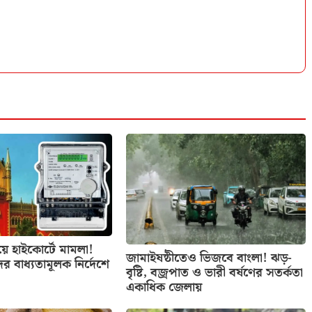
িয়ে হাইকোর্টে মামলা!
জামাইষষ্ঠীতেও ভিজবে বাংলা! ঝড়-
ের বাধ্যতামূলক নির্দেশে
বৃষ্টি, বজ্রপাত ও ভারী বর্ষণের সতর্কতা
একাধিক জেলায়