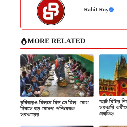
Rahit Roy
MORE RELATED
স্মার্ট মিটার ন
রবিবারও মিলবে মিড ডে মিল! যোগ
সরকারি কর্মীদ
দিবসে বড় ঘোষণা পশ্চিমবঙ্গ
প্রশ্নচিহ্ন
সরকারের