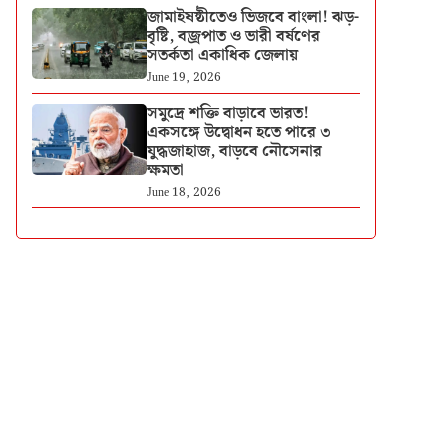
জামাইষষ্ঠীতেও ভিজবে বাংলা! ঝড়-
বৃষ্টি, বজ্রপাত ও ভারী বর্ষণের
সতর্কতা একাধিক জেলায়
June 19, 2026
সমুদ্রে শক্তি বাড়াবে ভারত!
একসঙ্গে উদ্বোধন হতে পারে ৩
যুদ্ধজাহাজ, বাড়বে নৌসেনার
ক্ষমতা
June 18, 2026