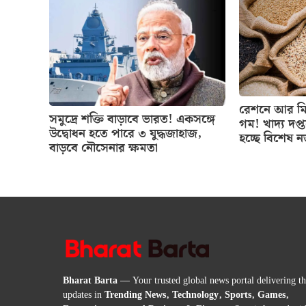
রেশনে আর মিল
সমুদ্রে শক্তি বাড়াবে ভারত! একসঙ্গে
গম! খাদ্য দপ্
উদ্বোধন হতে পারে ৩ যুদ্ধজাহাজ,
হচ্ছে বিশেষ 
বাড়বে নৌসেনার ক্ষমতা
Bharat Barta
— Your trusted global news portal delivering the
updates in
Trending News, Technology, Sports, Games,