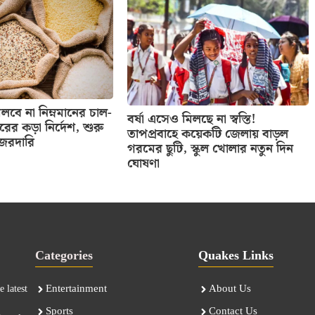
বে না নিম্নমানের চাল-
বর্ষা এসেও মিলছে না স্বস্তি!
তরের কড়া নির্দেশ, শুরু
তাপপ্রবাহে কয়েকটি জেলায় বাড়ল
নজরদারি
গরমের ছুটি, স্কুল খোলার নতুন দিন
ঘোষণা
Categories
Quakes Links
Entertainment
About Us
 latest
Sports
Contact Us