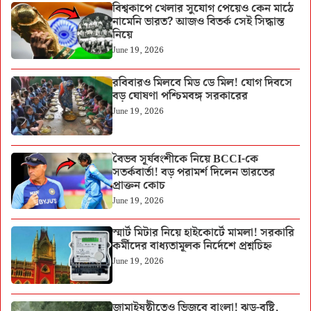
বিশ্বকাপে খেলার সুযোগ পেয়েও কেন মাঠে
নামেনি ভারত? আজও বিতর্ক সেই সিদ্ধান্ত
নিয়ে
June 19, 2026
রবিবারও মিলবে মিড ডে মিল! যোগ দিবসে
বড় ঘোষণা পশ্চিমবঙ্গ সরকারের
June 19, 2026
বৈভব সূর্যবংশীকে নিয়ে BCCI-কে
সতর্কবার্তা! বড় পরামর্শ দিলেন ভারতের
প্রাক্তন কোচ
June 19, 2026
স্মার্ট মিটার নিয়ে হাইকোর্টে মামলা! সরকারি
কর্মীদের বাধ্যতামূলক নির্দেশে প্রশ্নচিহ্ন
June 19, 2026
জামাইষষ্ঠীতেও ভিজবে বাংলা! ঝড়-বৃষ্টি,