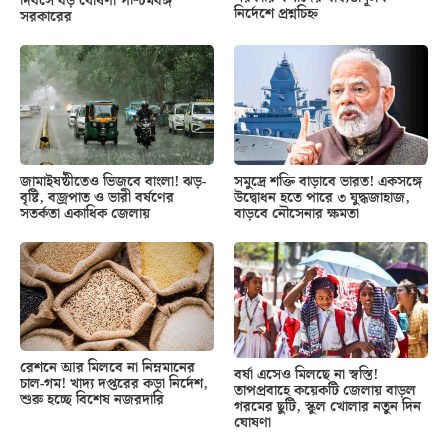
দিবসে বড় ঘোষণা পশ্চিমবঙ্গ
নির্দেশে প্রশ্নচিহ্ন
সরকারের
জামাইষষ্ঠীতেও ভিজবে বাংলা! ঝড়-
সমুদ্রে শক্তি বাড়াবে ভারত! একসঙ্গে
বৃষ্টি, বজ্রপাত ও ভারী বর্ষণের
উদ্বোধন হতে পারে ৩ যুদ্ধজাহাজ,
সতর্কতা একাধিক জেলায়
বাড়বে নৌসেনার ক্ষমতা
রেশনে আর মিলবে না নিম্নমানের
বর্ষা এসেও মিলছে না স্বস্তি!
চাল-গম! খাদ্য দপ্তরের কড়া নির্দেশ,
তাপপ্রবাহে কয়েকটি জেলায় বাড়ল
শুরু হচ্ছে বিশেষ নজরদারি
গরমের ছুটি, স্কুল খোলার নতুন দিন
ঘোষণা