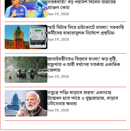
সতর্কবার্তা! বড় পরামর্শ দিলেন ভারতের
প্রাক্তন কোচ
June 19, 2026
স্মার্ট মিটার নিয়ে হাইকোর্টে মামলা! সরকারি
কর্মীদের বাধ্যতামূলক নির্দেশে প্রশ্নচিহ্ন
June 19, 2026
জামাইষষ্ঠীতেও ভিজবে বাংলা! ঝড়-বৃষ্টি,
বজ্রপাত ও ভারী বর্ষণের সতর্কতা একাধিক
জেলায়
June 19, 2026
সমুদ্রে শক্তি বাড়াবে ভারত! একসঙ্গে
উদ্বোধন হতে পারে ৩ যুদ্ধজাহাজ, বাড়বে
নৌসেনার ক্ষমতা
June 18, 2026