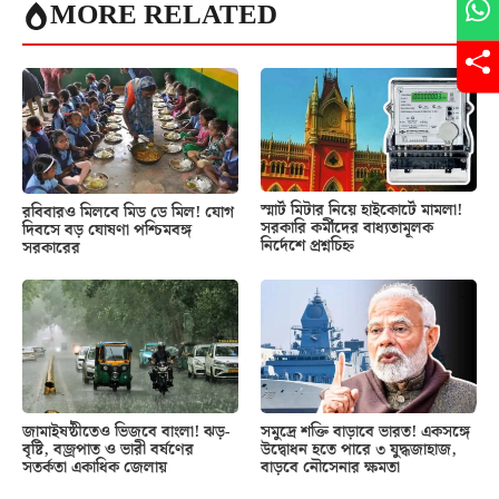
MORE RELATED
স্মার্ট মিটার নিয়ে হাইকোর্টে মামলা!
রবিবারও মিলবে মিড ডে মিল! যোগ
সরকারি কর্মীদের বাধ্যতামূলক
দিবসে বড় ঘোষণা পশ্চিমবঙ্গ
নির্দেশে প্রশ্নচিহ্ন
সরকারের
জামাইষষ্ঠীতেও ভিজবে বাংলা! ঝড়-
সমুদ্রে শক্তি বাড়াবে ভারত! একসঙ্গে
বৃষ্টি, বজ্রপাত ও ভারী বর্ষণের
উদ্বোধন হতে পারে ৩ যুদ্ধজাহাজ,
সতর্কতা একাধিক জেলায়
বাড়বে নৌসেনার ক্ষমতা