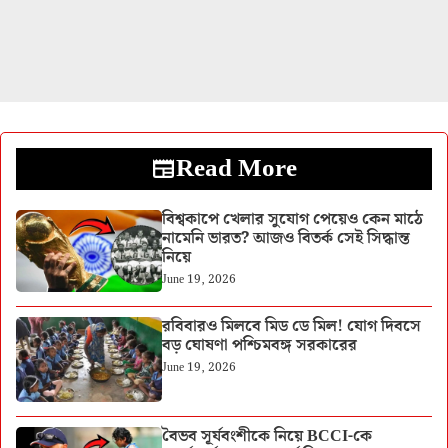
Read More
বিশ্বকাপে খেলার সুযোগ পেয়েও কেন মাঠে
নামেনি ভারত? আজও বিতর্ক সেই সিদ্ধান্ত
নিয়ে
June 19, 2026
রবিবারও মিলবে মিড ডে মিল! যোগ দিবসে
বড় ঘোষণা পশ্চিমবঙ্গ সরকারের
June 19, 2026
বৈভব সূর্যবংশীকে নিয়ে BCCI-কে