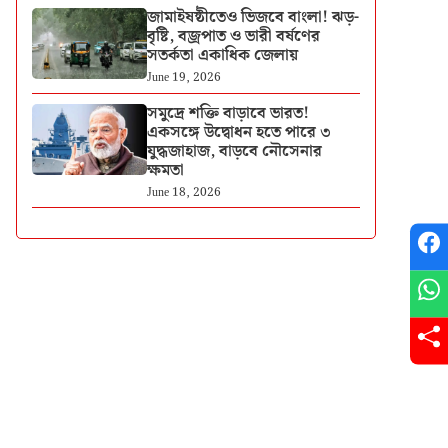
জামাইষষ্ঠীতেও ভিজবে বাংলা! ঝড়-
বৃষ্টি, বজ্রপাত ও ভারী বর্ষণের
সতর্কতা একাধিক জেলায়
June 19, 2026
সমুদ্রে শক্তি বাড়াবে ভারত!
একসঙ্গে উদ্বোধন হতে পারে ৩
যুদ্ধজাহাজ, বাড়বে নৌসেনার
ক্ষমতা
June 18, 2026