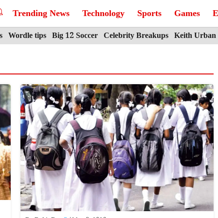
Trending News
Technology
Sports
Games
E
s
Wordle tips
Big 12 Soccer
Celebrity Breakups
Keith Urban