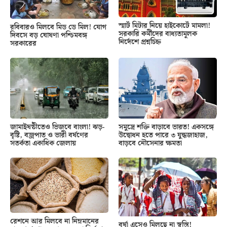
স্মার্ট মিটার নিয়ে হাইকোর্টে মামলা!
রবিবারও মিলবে মিড ডে মিল! যোগ
সরকারি কর্মীদের বাধ্যতামূলক
দিবসে বড় ঘোষণা পশ্চিমবঙ্গ
নির্দেশে প্রশ্নচিহ্ন
সরকারের
জামাইষষ্ঠীতেও ভিজবে বাংলা! ঝড়-
সমুদ্রে শক্তি বাড়াবে ভারত! একসঙ্গে
বৃষ্টি, বজ্রপাত ও ভারী বর্ষণের
উদ্বোধন হতে পারে ৩ যুদ্ধজাহাজ,
সতর্কতা একাধিক জেলায়
বাড়বে নৌসেনার ক্ষমতা
রেশনে আর মিলবে না নিম্নমানের
বর্ষা এসেও মিলছে না স্বস্তি!