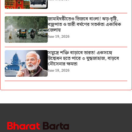
জামাইষষ্ঠীতেও ভিজবে বাংলা! ঝড়-বৃষ্টি,
বজ্রপাত ও ভারী বর্ষণের সতর্কতা একাধিক
জেলায়
June 19, 2026
সমুদ্রে শক্তি বাড়াবে ভারত! একসঙ্গে
উদ্বোধন হতে পারে ৩ যুদ্ধজাহাজ, বাড়বে
নৌসেনার ক্ষমতা
June 18, 2026