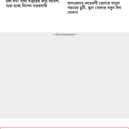
চাল-গম! খাদ্য দপ্তরের কড়া নির্দেশ,
তাপপ্রবাহে কয়েকটি জেলায় বাড়ল
শুরু হচ্ছে বিশেষ নজরদারি
গরমের ছুটি, স্কুল খোলার নতুন দিন
ঘোষণা
---Advertisement---