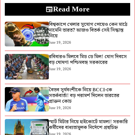
Read More
বিশ্বকাপে খেলার সুযোগ পেয়েও কেন মাঠে
নামেনি ভারত? আজও বিতর্ক সেই সিদ্ধান্ত
নিয়ে
June 19, 2026
রবিবারও মিলবে মিড ডে মিল! যোগ দিবসে
বড় ঘোষণা পশ্চিমবঙ্গ সরকারের
June 19, 2026
বৈভব সূর্যবংশীকে নিয়ে BCCI-কে
সতর্কবার্তা! বড় পরামর্শ দিলেন ভারতের
প্রাক্তন কোচ
June 19, 2026
স্মার্ট মিটার নিয়ে হাইকোর্টে মামলা! সরকারি
কর্মীদের বাধ্যতামূলক নির্দেশে প্রশ্নচিহ্ন
June 19, 2026