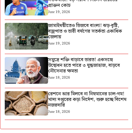
প্রাক্তন কোচ
June 19, 2026
জামাইষষ্ঠীতেও ভিজবে বাংলা! ঝড়-বৃষ্টি,
বজ্রপাত ও ভারী বর্ষণের সতর্কতা একাধিক
জেলায়
June 19, 2026
সমুদ্রে শক্তি বাড়াবে ভারত! একসঙ্গে
উদ্বোধন হতে পারে ৩ যুদ্ধজাহাজ, বাড়বে
নৌসেনার ক্ষমতা
June 18, 2026
রেশনে আর মিলবে না নিম্নমানের চাল-গম!
খাদ্য দপ্তরের কড়া নির্দেশ, শুরু হচ্ছে বিশেষ
নজরদারি
June 18, 2026