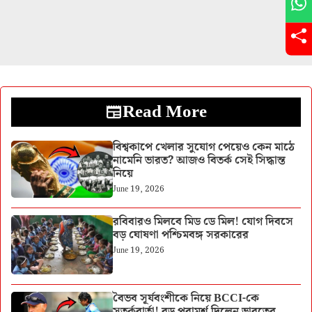
Read More
বিশ্বকাপে খেলার সুযোগ পেয়েও কেন মাঠে
নামেনি ভারত? আজও বিতর্ক সেই সিদ্ধান্ত
নিয়ে
June 19, 2026
রবিবারও মিলবে মিড ডে মিল! যোগ দিবসে
বড় ঘোষণা পশ্চিমবঙ্গ সরকারের
June 19, 2026
বৈভব সূর্যবংশীকে নিয়ে BCCI-কে
সতর্কবার্তা! বড় পরামর্শ দিলেন ভারতের